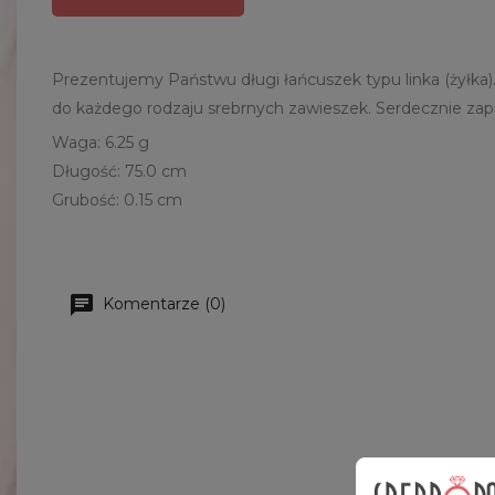
Prezentujemy Państwu długi łańcuszek typu linka (żyłka).
do każdego rodzaju srebrnych zawieszek. Serdecznie za
Waga: 6.25 g
Długość: 75.0 cm
Grubość: 0.15 cm
Komentarze (0)