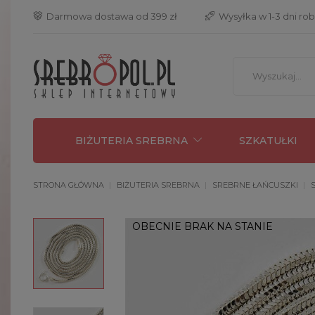
 Darmowa dostawa od 399 zł
 Wysyłka w 1-3 dni ro
BIŻUTERIA SREBRNA
SZKATUŁKI
STRONA GŁÓWNA
BIŻUTERIA SREBRNA
SREBRNE ŁAŃCUSZKI
OBECNIE BRAK NA STANIE