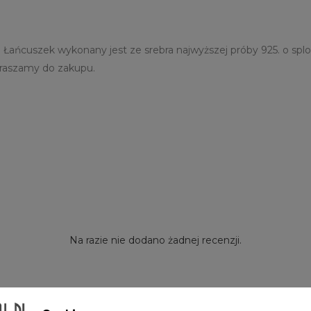
 Łańcuszek wykonany jest ze srebra najwyższej próby 925. o sploc
praszamy do zakupu.
Na razie nie dodano żadnej recenzji.