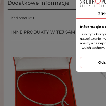
Dodatkowe Informacje
Zgo
Kod produktu
43/0 75cm
Informacje d
INNE PRODUKTY W TEJ SAMEJ KATEGORII
Ta witryna korzy
naszej stronie . 
analizy a nastep
Twoich zachowań
Odr