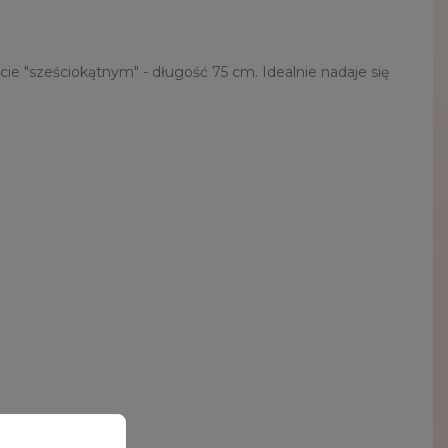
ie "sześciokątnym" - długość 75 cm. Idealnie nadaje się