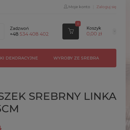
Moje konto
|
Zaloguj się
0
Koszyk
Zadzwoń
0,00 zł
+48
534 408 402
RKI DEKORACYJNE
WYROBY ZE SREBRA
SZEK SREBRNY LINKA
75CM
ł