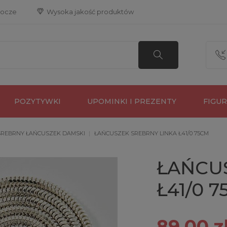
bocze
 Wysoka jakość produktów
POZYTYWKI
UPOMINKI I PREZENTY
FIGU
SREBRNY ŁAŃCUSZEK DAMSKI
ŁAŃCUSZEK SREBRNY LINKA Ł41/0 75CM
ŁAŃCU
Ł41/0 
89,00 z