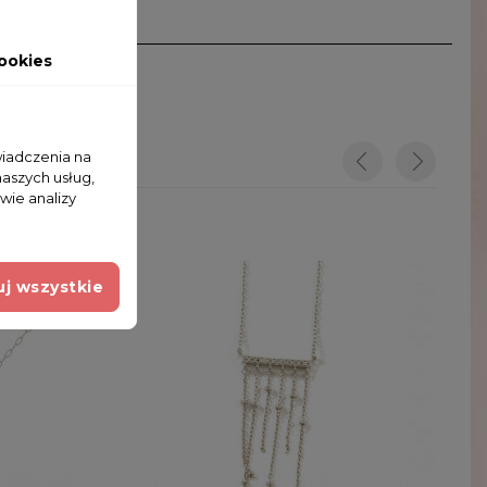
ookies
wiadczenia na
naszych usług,
wie analizy
j wszystkie