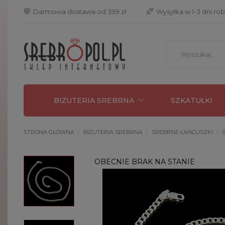
 Darmowa dostawa od 399 zł
 Wysyłka w 1-3 dni ro
BIŻUTERIA SREBRNA
SZKATUŁKI
STRONA GŁÓWNA
BIŻUTERIA SREBRNA
SREBRNE ŁAŃCUSZKI
OBECNIE BRAK NA STANIE