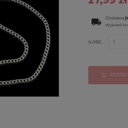
j
Dostawa
Wyświetl kos
ILOŚĆ:
DODAJ