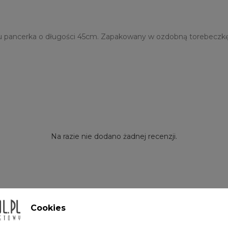
u pancerka o długości 45cm. Zapakowany w ozdobną torebeczkę.
Na razie nie dodano żadnej recenzji.
Cookies
m