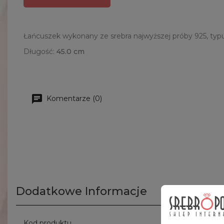
Łańcuszek wykonany ze srebra najwyższej próby 925, typ
Długość:
45.0 cm
Komentarze (0)
Dodatkowe Informacje
Kod produktu
Ł 13/0 45c