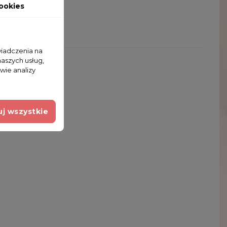
ookies
wiadczenia na
naszych usług,
wie analizy
j wszystkie