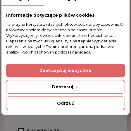
lustereczko w torebce lub kosmetyczce, dzięki
czemu zawsze jest pod ręką. To praktyczne
Informacje dotyczące plików cookies
rozwiązanie do szybkiego sprawdzenia wyglądu w
Ta witryna korzysta z własnych plików cookie, aby zapewnić Ci
ciągu dnia, bez rezygnacji z estetyki.
najwyższy poziom doświadczenia na naszej stronie .
Prezent Z Subtelnym Przesłaniem
Wykorzystujemy również pliki cookie stron trzecich w celu
ulepszenia naszych usług, analizy a nastepnie wyświetlania
Ten model dobrze sprawdzi się jako prezent dla
reklam związanych z Twoimi preferencjami na podstawie
osób ceniących sztukę, delikatne formy i spokojną
analizy Twoich zachowań podczas nawigacji.
estetykę. Motyw „Oczekiwanie” nadaje mu
symbolicznego charakteru, czyniąc go
Zaakceptuj wszystkie
upominkiem przemyślanym i ponadczasowym.
Zobacz Również
Dostosuj
Sprawdź inne
lustereczka i wizytowniki
z
artystycznymi motywami dostępne w naszej
Odrzuć
ofercie.
Komentarze (0)