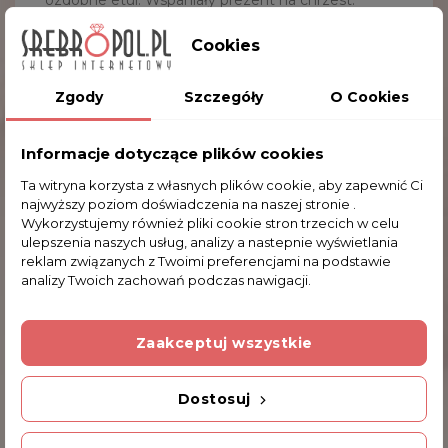
ozdobne etui. Wspaniały prezent na chrzest.
Serdecznie zapraszamy do zakupu.
Cookies
Waga:
~12.0 g
Długość:
10.2 cm
Zgody
Szczegóły
O Cookies
Szerokość:
2.3 cm
Informacje dotyczące plików cookies
Ta witryna korzysta z własnych plików cookie, aby zapewnić Ci
Komentarze (0)
najwyższy poziom doświadczenia na naszej stronie .
Wykorzystujemy również pliki cookie stron trzecich w celu
ulepszenia naszych usług, analizy a nastepnie wyświetlania
reklam związanych z Twoimi preferencjami na podstawie
Na razie nie dodano żadnej recenzji.
analizy Twoich zachowań podczas nawigacji.
Dodatkowe Informacje
Zaakceptuj wszystkie
Dostosuj
Kod produktu
WS-9100 12.0g