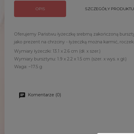
OPIS
SZCZEGÓŁY PRODUKTU
Oferujemy Państwu łyżeczkę srebrną zakończoną bursztyn
jako prezent na chrzciny - łyżeczką można karmić, rocze
Wymiary łyżeczki: 13.1 x 2.6 cm (dł. x szer.)
Wymiary bursztynu: 1.9 x 2.2 x 1.5 cm (szer. x wys. x gł.)
Waga: ~17.5 g
Komentarze (0)