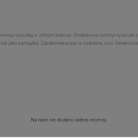
ową różyczką w żółtym kolorze. Dodatkowo uchwyt łyżeczki zdob
k lub jako pamiątka. Zapakowana jest w ozdobne, etui. Serdeczn
Na razie nie dodano żadnej recenzji.