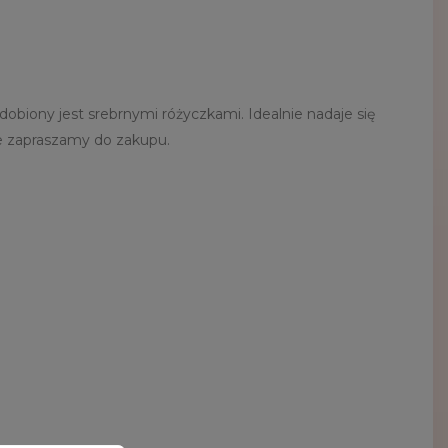
iony jest srebrnymi różyczkami. Idealnie nadaje się
ie zapraszamy do zakupu.