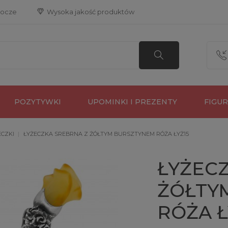
bocze
 Wysoka jakość produktów
POZYTYWKI
UPOMINKI I PREZENTY
FIGU
ECZKI
ŁYŻECZKA SREBRNA Z ŻÓŁTYM BURSZTYNEM RÓŻA ŁYŻ15
ŁYŻEC
ŻÓŁTY
RÓŻA Ł