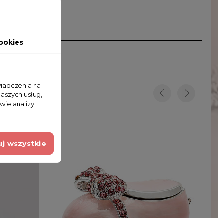
ookies
wiadczenia na
naszych usług,
wie analizy
j wszystkie