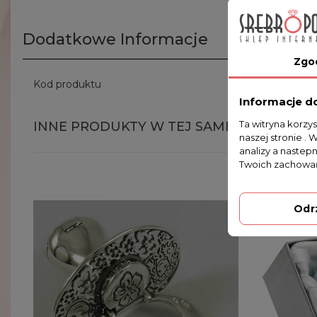
Dodatkowe Informacje
Zgo
Kod produktu
192/OP 17.5
Informacje d
Ta witryna korzy
INNE PRODUKTY W TEJ SAMEJ KATEGORII
naszej stronie . 
analizy a nastep
Twoich zachowań
Odr