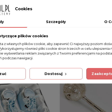
Cookies
dy
Szczegóły
O C
g ŁYŻ15
otyczące plików cookies
sta z własnych plików cookie, aby zapewnić Ci najwyższy poziom doś
Wykorzystujemy również pliki cookie stron trzecich w celu ulepszenia 
nie wyświetlania reklam związanych z Twoimi preferencjami na podsta
 podczas nawigacji.
zuć
Dostosuj
Zaakceptu