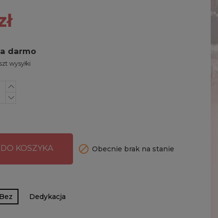
zł
za darmo
zt wysyłki

 DO KOSZYKA
Obecnie brak na stanie
Bez
Dedykacja