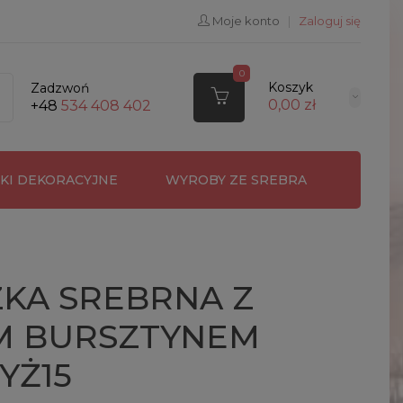
Moje konto
|
Zaloguj się
0
Koszyk
Zadzwoń
0,00 zł
+48
534 408 402
RKI DEKORACYJNE
WYROBY ZE SREBRA
ZKA SREBRNA Z
M BURSZTYNEM
YŻ15