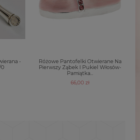
ierana -
Różowe Pantofelki Otwierane Na
/0
Pierwszy Ząbek I Pukiel Włosów-
G
Pamiątka...
66,00 zł