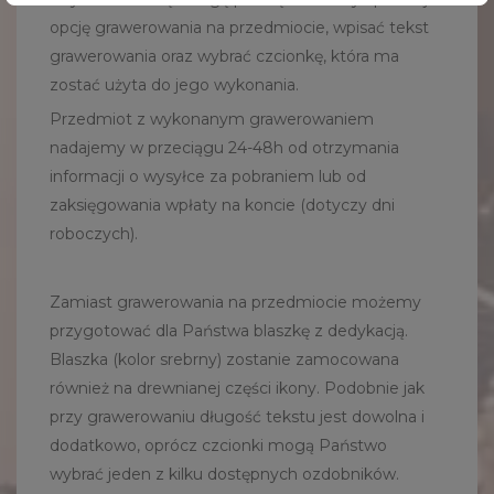
opcję grawerowania na przedmiocie, wpisać tekst
grawerowania oraz wybrać czcionkę, która ma
zostać użyta do jego wykonania.
Przedmiot z wykonanym grawerowaniem
nadajemy w przeciągu 24-48h od otrzymania
informacji o wysyłce za pobraniem lub od
zaksięgowania wpłaty na koncie (dotyczy dni
roboczych).
Zamiast grawerowania na przedmiocie możemy
przygotować dla Państwa blaszkę z dedykacją.
Blaszka (kolor srebrny) zostanie zamocowana
również na drewnianej części ikony. Podobnie jak
przy grawerowaniu długość tekstu jest dowolna i
dodatkowo, oprócz czcionki mogą Państwo
wybrać jeden z kilku dostępnych ozdobników.