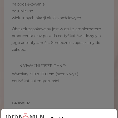
na podziękowanie
na jubileusz
wielu innych okazji okolicznościowych
Obrazek zapakowany jest w etui z emblematem
producenta oraz posiada certyfikat świadczący o
jego autentyczności. Serdecznie zapraszamy do
zakupu.
NAJWAŻNIEJSZE DANE:
Wymiary:
9.0 x 13.0 cm
(szer. x wys.)
certyfikat autentyczności
GRAWER