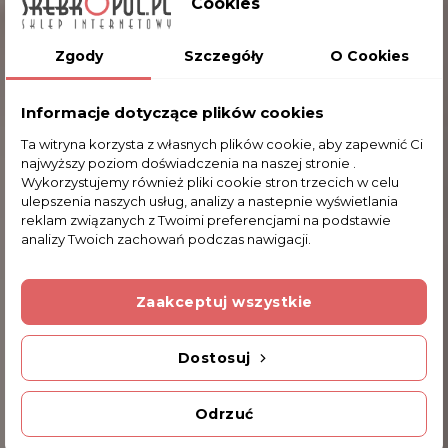
Cookies
Aby uatrakcyjnić zakupiony przedmiot oferujemy
Państwu wykonanie usługi grawerowania
Zgody
Szczegóły
O Cookies
dowolnego tekstu na drewnianej podstawie. Ikona
na pewno będzie trafionym prezentem, a
Informacje dotyczące plików cookies
indywidualny grawer sprawi, że stanie się pamiątką
Ta witryna korzysta z własnych plików cookie, aby zapewnić Ci
na długie lata. Wykonany grawer jest trwały i
najwyższy poziom doświadczenia na naszej stronie .
nieusuwalny co czyni taka ikonę niepowtarzalnym
Wykorzystujemy również pliki cookie stron trzecich w celu
przedmiotem.
ulepszenia naszych usług, analizy a nastepnie wyświetlania
reklam związanych z Twoimi preferencjami na podstawie
Długość podanego tekstu jest dowolna, jedynym
analizy Twoich zachowań podczas nawigacji.
ograniczeniem jest wielkość dostępnego miejsca -
w przypadku wątpliwości kontaktujmy się
Zaakceptuj wszystkie
telefonicznie lub meilowo. Grawer wykonujemy
poziomo jak na przykładowych zdjęciach.
Dostosuj
Poniżej prezentujemy Państwu kilka zdjęć z już
wykonanymi grawerowaniami (aby powiększyć
Odrzuć
zdjęcie należy w nie kliknąć).
Aby zamówić tą usługę proszę zaznaczyć poniżej