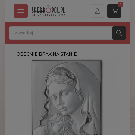
0

OBECNIE BRAK NA STANIE