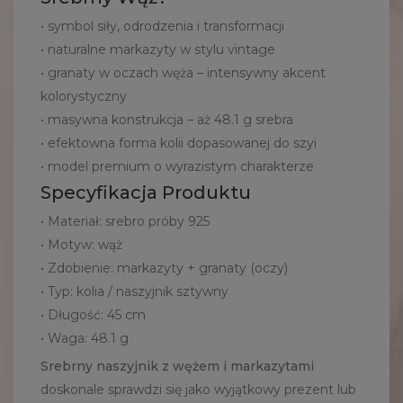
• symbol siły, odrodzenia i transformacji
• naturalne markazyty w stylu vintage
• granaty w oczach węża – intensywny akcent
kolorystyczny
• masywna konstrukcja – aż 48.1 g srebra
• efektowna forma kolii dopasowanej do szyi
• model premium o wyrazistym charakterze
Specyfikacja Produktu
• Materiał: srebro próby 925
• Motyw: wąż
• Zdobienie: markazyty + granaty (oczy)
• Typ: kolia / naszyjnik sztywny
• Długość: 45 cm
• Waga: 48.1 g
Srebrny naszyjnik z wężem i markazytami
doskonale sprawdzi się jako wyjątkowy prezent lub