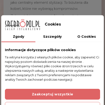
jako centralny element stylizacji. To biżuteria dla
kobiet, które nie wybierają kompromisów.
Zobacz także inne
naszyjniki srebrne
dostępne w
naszej kolekcji.
Cookies
FAQ – Najczęściej Zadawane
Pytania
Zgody
Szczegóły
O Cookies
Czy Naszyjnik Jest Ciężki?
Tak, model waży 48.1 g, dzięki czemu jest wyraźnie
Informacje dotyczące plików cookies
masywny i solidny.
Ta witryna korzysta z własnych plików cookie, aby zapewnić Ci
Czy Markazyty Są Trwałe?
najwyższy poziom doświadczenia na naszej stronie .
Wykorzystujemy również pliki cookie stron trzecich w celu
Markazyty osadzone są w stabilnej oprawie, co
ulepszenia naszych usług, analizy a nastepnie wyświetlania
zapewnia trwałość i zachowanie połysku przy
reklam związanych z Twoimi preferencjami na podstawie
prawidłowym użytkowaniu.
analizy Twoich zachowań podczas nawigacji.
Dla Jakiej Stylizacji Pasuje Kolia Wąż?
Model idealnie komponuje się ze stylizacjami
Zaakceptuj wszystkie
wieczorowymi, eleganckimi oraz w klimacie retro i
gotyckim.