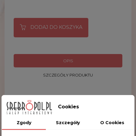
DODAJ DO KOSZYKA
OPIS
SZCZEGÓŁY PRODUKTU
Bajeczna figurka przedstawiająca dumnego orła z
Cookies
rozpostartymi skrzydłami. Już dziś możesz stać się
dumnym właścicielem cennej kolekcji
Zgody
Szczegóły
O Cookies