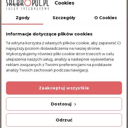
świadczący o oryginalności produktu.
Cookies
Valenti
Zgody
Szczegóły
O Cookies
Oznaczenie na wyrobach Valenti powinno składać
się z ciągu znaków.
Informacje dotyczące plików cookies
Przykład : MC Ag 3g 101
Ta witryna korzysta z własnych plików cookie, aby zapewnić Ci
MC – region Włoch w którym został
najwyższy poziom doświadczenia na naszej stronie .
wyprodukowany wyrób
Wykorzystujemy również pliki cookie stron trzecich w celu
ulepszenia naszych usług, analizy a nastepnie wyświetlania
Ag 3g – ilość gramów srebra na blasze
reklam związanych z Twoimi preferencjami na podstawie
dwuwarstwowej użytej do wyrobu
analizy Twoich zachowań podczas nawigacji.
101 – Numer fabryki
Zaakceptuj wszystkie
Producenci produktów upominkowych
wykonanych ze srebra dbają o to jak najdłużej
Dostosuj
zachowały one swój blask. Dlatego srebrne
elementy produktów Valenti są zabezpieczone
Odrzuć
warstwą bezbarwnego lakieru ochronnego.
Warstwa ta jest wystarczająco gruba aby chronić