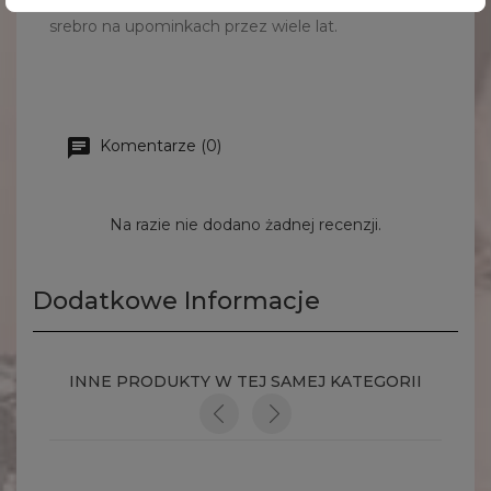
srebro na upominkach przez wiele lat.
Komentarze (0)
Na razie nie dodano żadnej recenzji.
Dodatkowe Informacje
INNE PRODUKTY W TEJ SAMEJ KATEGORII