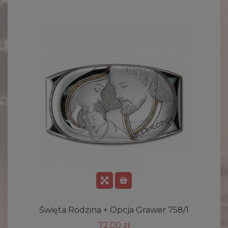
Święta Rodzina + Opcja Grawer 758/1
M
72,00 zł