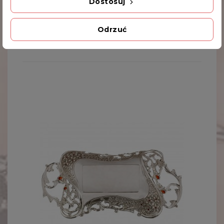
Dostosuj
Kod produktu
461-4258
Odrzuć
INNE PRODUKTY W TEJ SAMEJ KATEGORII