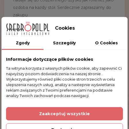
nadaje się do codziennego użytku jak również jako
ozdoba na każdy stół. Serdecznie zapraszamy do
zakupu
Cookies
Średnica patery:
2
0.0 cm
Wysokość patery:
11.0
cm
Zgody
Szczegóły
O Cookies
Kruszec:
metal posrebrzany
Informacje dotyczące plików cookies
Ta witryna korzysta z własnych plików cookie, aby zapewnić Ci
Komentarze (0)
najwyższy poziom doświadczenia na naszej stronie .
Wykorzystujemy również pliki cookie stron trzecich w celu
ulepszenia naszych usług, analizy a nastepnie wyświetlania
reklam związanych z Twoimi preferencjami na podstawie
Na razie nie dodano żadnej recenzji.
analizy Twoich zachowań podczas nawigacji.
Dodatkowe Informacje
Zaakceptuj wszystkie