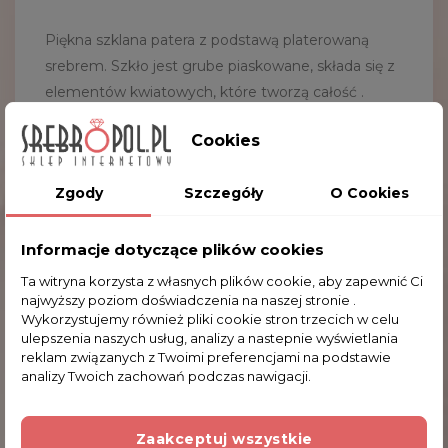
Piękna szklana patera z podstawą platerowaną
srebrem. Szkło jest grube piaskowane, składa się z
elementów kwiatowych, które tworzą całość .
Podstawa platerowana srebrem (dołączony
Cookies
certyfikat) jest w kształcie kobiety, która
przytrzymuje szkło. Idealna na ciasto, owoce, itp.
Zgody
Szczegóły
O Cookies
Zapraszamy do zakupu.
Wymiary:
32.0
x32.0 cm
Kruszec:
metal platerowany srebrem, szkło
Informacje dotyczące plików cookies
Ta witryna korzysta z własnych plików cookie, aby zapewnić Ci
najwyższy poziom doświadczenia na naszej stronie .
Wykorzystujemy również pliki cookie stron trzecich w celu
ulepszenia naszych usług, analizy a nastepnie wyświetlania
Komentarze (0)
reklam związanych z Twoimi preferencjami na podstawie
analizy Twoich zachowań podczas nawigacji.
Na razie nie dodano żadnej recenzji.
Zaakceptuj wszystkie