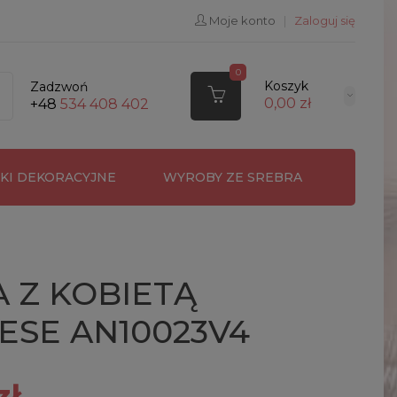
Moje konto
|
Zaloguj się
0
Koszyk
Zadzwoń
0,00 zł
+48
534 408 402
RKI DEKORACYJNE
WYROBY ZE SREBRA
 Z KOBIETĄ
ESE AN10023V4
zł