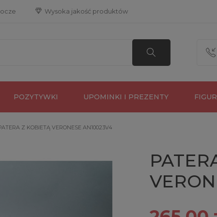
bocze
 Wysoka jakość produktów
POZYTYWKI
UPOMINKI I PREZENTY
FIGU
PATERA Z KOBIETĄ VERONESE AN10023V4
PATERA
VERON
265,00 