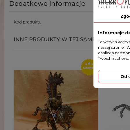
Dodatkowe Informacje
Zgo
Kod produktu
AN10023V
Informacje d
INNE PRODUKTY W TEJ SAMEJ KATEGORII
Ta witryna korzy
naszej stronie . 
analizy a nastep
Twoich zachowań
Odr