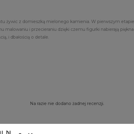
atu żywic z domieszką mielonego kamienia. W pierwszym etapie
malowaniu i przecieraniu dzięki czemu figurki nabierają piękn
ą, i dbałością o detale.
Na razie nie dodano żadnej recenzji.