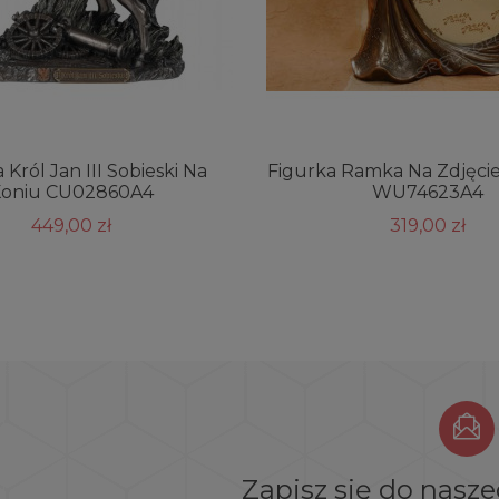
 Król Jan III Sobieski Na
Figurka Ramka Na Zdjęci
oniu CU02860A4
WU74623A4
449,00 zł
319,00 zł
Zapisz się do nasz