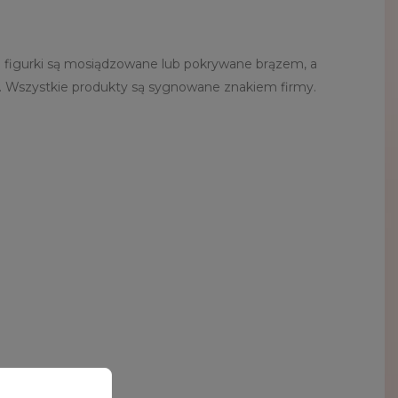
 figurki są mosiądzowane lub pokrywane brązem, a
a. Wszystkie produkty są sygnowane znakiem firmy.