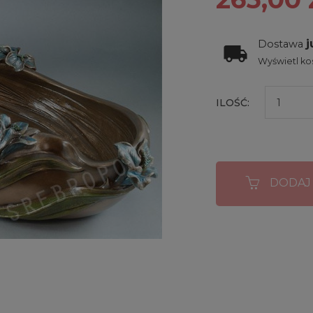
j
Dostawa
Wyświetl kos
ILOŚĆ:
DODAJ