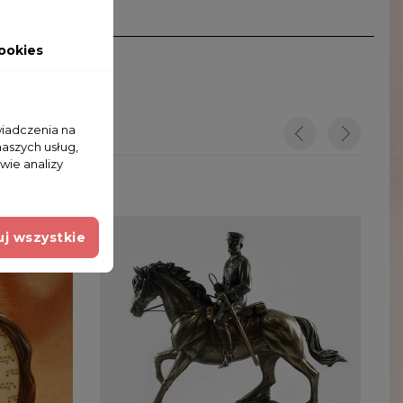
ookies
wiadczenia na
naszych usług,
wie analizy
j wszystkie