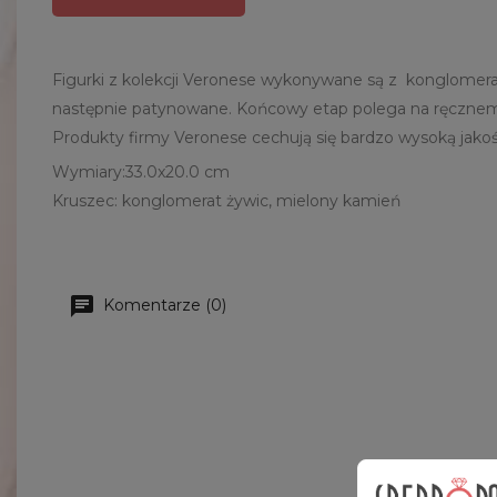
Figurki z kolekcji Veronese wykonywane są z konglomer
następnie patynowane. Końcowy etap polega na ręcznemu 
Produkty firmy Veronese cechują się bardzo wysoką jakości
Wymiary:33.0x20.0 cm
Kruszec: konglomerat żywic, mielony kamień
Komentarze (0)