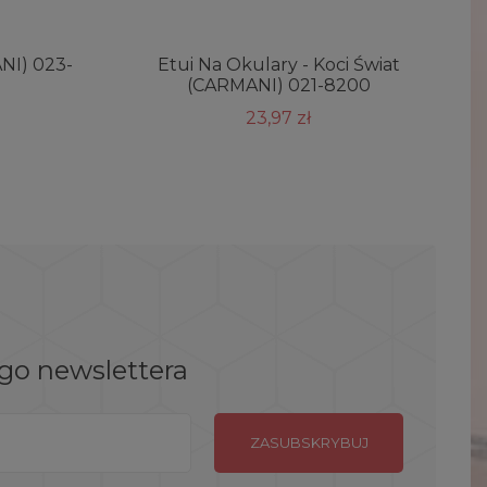
ANI) 023-
Etui Na Okulary - Koci Świat
T
(CARMANI) 021-8200
23,97 zł
ego newslettera