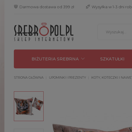
 Darmowa dostawa od 399 zł
 Wysyłka w 1-3 dni ro
BIŻUTERIA SREBRNA
SZKATUŁKI
STRONA GŁÓWNA
UPOMINKI I PREZENTY
KOTY, KOTECZKI I NAWE