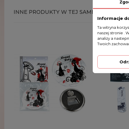
Zgo
INNE PRODUKTY W TEJ SAMEJ KATEGORII
Informacje d
Ta witryna korzy
naszej stronie . 
analizy a nastep
Twoich zachowań
Odr