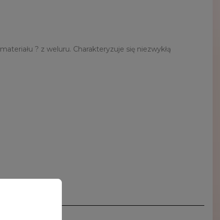
ateriału ? z weluru. Charakteryzuje się niezwykłą