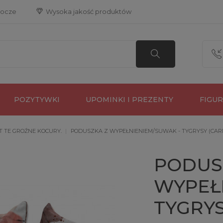
bocze
 Wysoka jakość produktów
POZYTYWKI
UPOMINKI I PREZENTY
FIGU
T TE GROŹNE KOCURY.
PODUSZKA Z WYPEŁNIENIEM/SUWAK - TYGRYSY (CARM
PODUS
WYPEŁ
TYGRYS