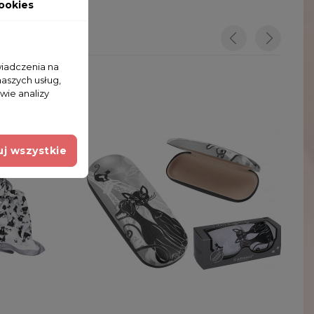
ookies
wiadczenia na
naszych usług,
wie analizy
j wszystkie