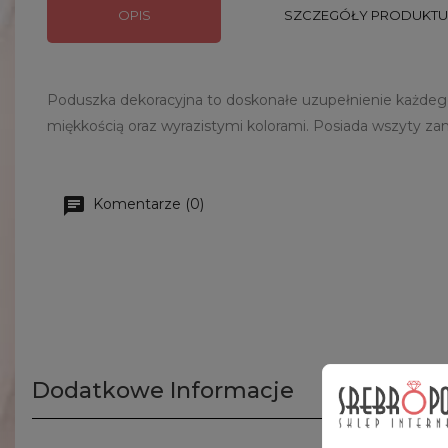
OPIS
SZCZEGÓŁY PRODUKTU
Poduszka dekoracyjna to doskonałe uzupełnienie każdego s
miękkością oraz wyrazistymi kolorami. Posiada wszyty z
Komentarze (0)
Dodatkowe Informacje