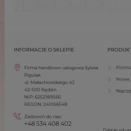
INFORMACJE O SKLEPIE
PRODUK
Promo
Firma handlowo-usługowa Sylwia
Pigulak
Nowe 
ul. Małachowskiego 42
42-500 Będzin
Najczę
NIP: 6252189566
REGON: 241056548
Zadzwoń do nas:
+48 534 408 402
Odstąp od um