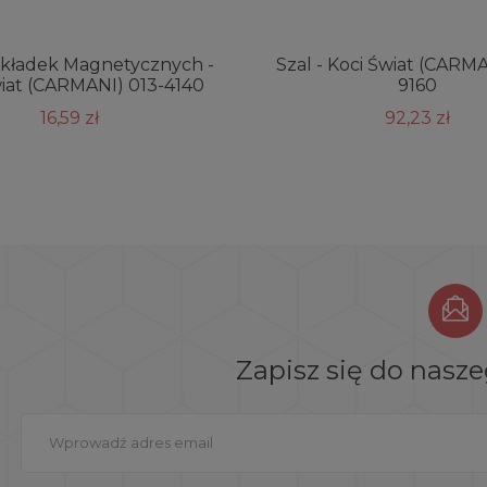
akładek Magnetycznych -
Szal - Koci Świat (CARM
wiat (CARMANI) 013-4140
9160
16,59 zł
92,23 zł
Zapisz się do nasz