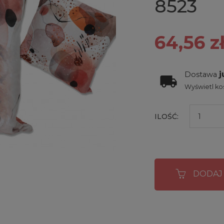
8523
64,56 z
j
Dostawa
Wyświetl kos
ILOŚĆ:
DODAJ