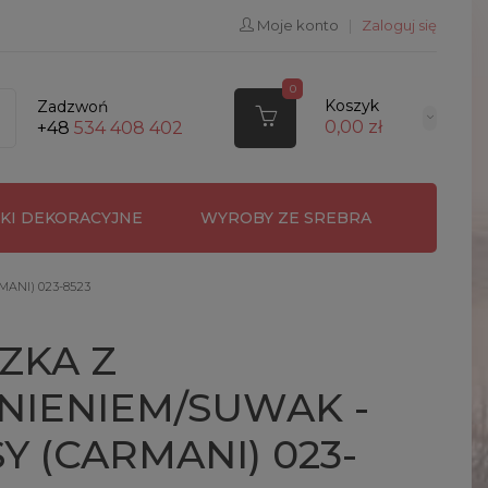
Moje konto
|
Zaloguj się
0
Koszyk
Zadzwoń
0,00 zł
+48
534 408 402
RKI DEKORACYJNE
WYROBY ZE SREBRA
ANI) 023-8523
ZKA Z
NIENIEM/SUWAK -
Y (CARMANI) 023-