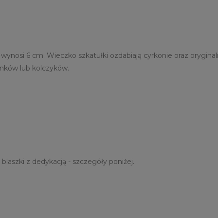
ica wynosi 6 cm. Wieczko szkatułki ozdabiają cyrkonie oraz oryg
onków lub kolczyków.
laszki z dedykacją - szczegóły poniżej.