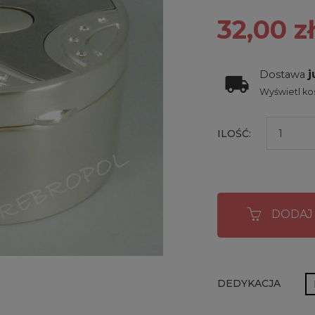
32,00 zł
j
Dostawa
Wyświetl kos
ILOŚĆ:
DODAJ
DEDYKACJA