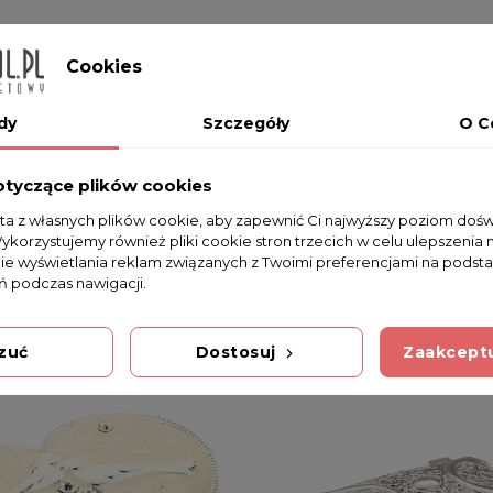
Na razie nie dodano żadnej recenzji.
Cookies
dy
Szczegóły
O C
otyczące plików cookies
sta z własnych plików cookie, aby zapewnić Ci najwyższy poziom doś
Wykorzystujemy również pliki cookie stron trzecich w celu ulepszenia 
nie wyświetlania reklam związanych z Twoimi preferencjami na podsta
 podczas nawigacji.
zuć
Dostosuj
Zaakceptu