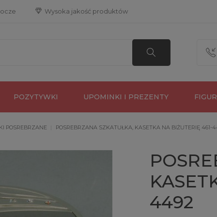
bocze
 Wysoka jakość produktów
POZYTYWKI
UPOMINKI I PREZENTY
FIGU
KI POSREBRZANE
POSREBRZANA SZKATUŁKA, KASETKA NA BIŻUTERIĘ 461-4
POSRE
KASETK
4492