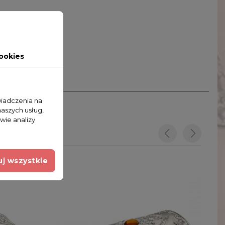
ookies
wiadczenia na
naszych usług,
wie analizy
j wszystkie