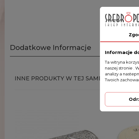
Zgo
Dodatkowe Informacje
Informacje d
Ta witryna korzy
naszej stronie . 
analizy a nastep
INNE PRODUKTY W TEJ SAMEJ KATEGORII
Twoich zachowań
Odr