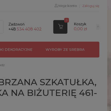
Moje konto
|
Zaloguj się
0
Koszyk
Zadzwoń
0,00 zł
+48
534 408 402
RKI DEKORACYJNE
WYROBY ZE SREBRA
492
BRZANA SZKATUŁKA,
A NA BIŻUTERIĘ 461-