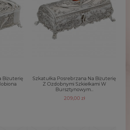
 Biżuterię
Szkatułka Posrebrzana Na Biżuterię
S
dobiona
Z Ozdobnymi Szkiełkami W
Bursztynowym...
209,00 zł