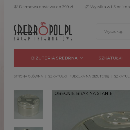
 Darmowa dostawa od 399 zł
 Wysyłka w 1-3 dni ro
BIŻUTERIA SREBRNA
SZKATUŁKI
STRONA GŁÓWNA
SZKATUŁKI I PUDEŁKA NA BIŻUTERIĘ
SZKATUŁ
OBECNIE BRAK NA STANIE