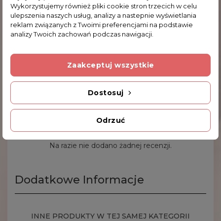
Wykorzystujemy również pliki cookie stron trzecich w celu
Blaszka mocowana jest z tyłu ramki.
ulepszenia naszych usług, analizy a nastepnie wyświetlania
reklam związanych z Twoimi preferencjami na podstawie
Aby zamówić tą usługę proszę zaznaczyć poniżej
analizy Twoich zachowań podczas nawigacji.
opcję "dedykacja na blaszce", wpisać tekst
grawerowania oraz wybrać czcionkę, która ma
zostać użyta do jej wykonania.
Zaakceptuj wszystkie
Dostosuj
Komentarze (0)
Odrzuć
Na razie nie dodano żadnej recenzji.
Dodatkowe Informacje
INNE PRODUKTY W TEJ SAMEJ KATEGORII