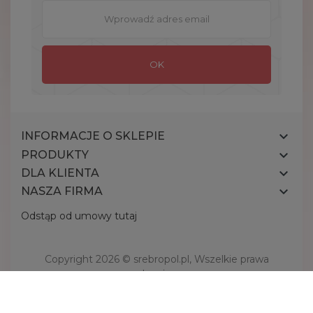

INFORMACJE O SKLEPIE

PRODUKTY

DLA KLIENTA

NASZA FIRMA
Odstąp od umowy tutaj
Copyright 2026 ©
srebropol.pl
, Wszelkie prawa
zastrzeżone.