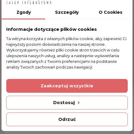
Carmani. A kiedy dodamy do tego niepowtarzalne
wzory, to mamy ręcznik idealny. Nasze ręczniki
Zgody
Szczegóły
O Cookies
świetnie sprawdzają się nie tylko w domowych
łazienkach, ale także na plaży i basenie.
Informacje dotyczące plików cookies
Ta witryna korzysta z własnych plików cookie, aby zapewnić Ci
najwyższy poziom doświadczenia na naszej stronie .
Komentarze (0)
Wykorzystujemy również pliki cookie stron trzecich w celu
ulepszenia naszych usług, analizy a nastepnie wyświetlania
reklam związanych z Twoimi preferencjami na podstawie
analizy Twoich zachowań podczas nawigacji.
Na razie nie dodano żadnej recenzji.
Zaakceptuj wszystkie
Dodatkowe Informacje
Dostosuj
INNE PRODUKTY W TEJ SAMEJ KATEGORII
Odrzuć