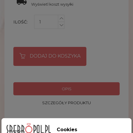
Wyświetl koszt wysyłki
ILOŚĆ:
DODAJ DO KOSZYKA
OPIS
SZCZEGÓŁY PRODUKTU
Miękki, wytrzymały i chłonny - to cechy ręcznika
Cookies