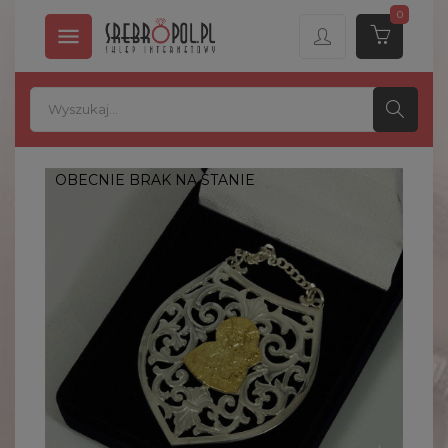
0

OBECNIE BRAK NA STANIE