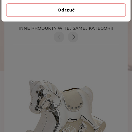
Odrzuć
Kod produktu
473-3393
INNE PRODUKTY W TEJ SAMEJ KATEGORII