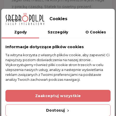
żagiel oraz maszt, na którym wywieszona jest flaga
z piracką czaszką. Statek to świetny prezent
zarówno dla dorosłych jak i dla dzieci. Zapełnij jego
Cookies
miejsce pod pokładem. Serdecznie zapraszamy do
zakupu.
Zgody
Szczegóły
O Cookies
Długość: 13.5 cm
Szerokość: 6.5 cm
Informacje dotyczące plików cookies
Wysokość: 15.0 cm
Ta witryna korzysta z własnych plików cookie, aby zapewnić Ci
najwyższy poziom doświadczenia na naszej stronie .
Wykorzystujemy również pliki cookie stron trzecich w celu
ulepszenia naszych usług, analizy a nastepnie wyświetlania
Komentarze (0)
reklam związanych z Twoimi preferencjami na podstawie
analizy Twoich zachowań podczas nawigacji.
Na razie nie dodano żadnej recenzji.
Zaakceptuj wszystkie
Dodatkowe Informacje
Dostosuj