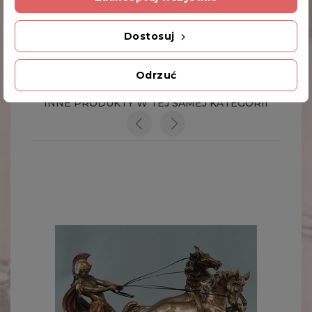
Dodatkowe Informacje
Dostosuj
Kod produktu
Odrzuć
WU75192A4
INNE PRODUKTY W TEJ SAMEJ KATEGORII