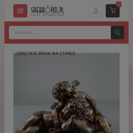
0

OBECNIE BRAK NA STANIE