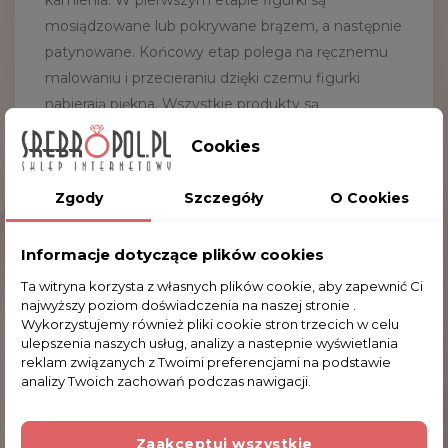
kamienia. W pierwszym etapie figurki są
mosiądzowane lub pokrywane brązem, a następnie
patynowane. Końcowy etap polega na ręcznemu
malowaniu i przecieraniu dzięki czemu figurki
nabierają piękna. Wszystkie produkty są
sygnowane znakiem firmy. Produkty firmy
Cookies
Veronese cechują się bardzo wysoką jakością, i
dbałością o detale.
Zgody
Szczegóły
O Cookies
Wysokość: 13.0 cm
Szerokość: 16.5 cm
Informacje dotyczące plików cookies
Ta witryna korzysta z własnych plików cookie, aby zapewnić Ci
najwyższy poziom doświadczenia na naszej stronie .
Wykorzystujemy również pliki cookie stron trzecich w celu
Komentarze (0)
ulepszenia naszych usług, analizy a nastepnie wyświetlania
reklam związanych z Twoimi preferencjami na podstawie
analizy Twoich zachowań podczas nawigacji.
Na razie nie dodano żadnej recenzji.
Zaakceptuj wszystkie