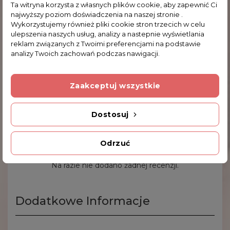
– delikatna zawieszka srebrna
Ta witryna korzysta z własnych plików cookie, aby zapewnić Ci
najwyższy poziom doświadczenia na naszej stronie .
– ponadczasowa biżuteria
Wykorzystujemy również pliki cookie stron trzecich w celu
Parametry:
ulepszenia naszych usług, analizy a nastepnie wyświetlania
reklam związanych z Twoimi preferencjami na podstawie
Waga: 1.1 g
analizy Twoich zachowań podczas nawigacji.
Wysokość: 1.2 cm
Szerokość: 0.9 cm
Zaakceptuj wszystkie
Wysokość z uchwytem: 1.9 cm
Dostosuj
Komentarze (0)
Odrzuć
Na razie nie dodano żadnej recenzji.
Dodatkowe Informacje