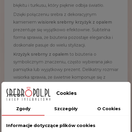
błękitu i turkusu, który pięknie odbija światło.
Dzięki połączeniu srebra z dekoracyjnym
kamieniem
wisiorek srebrny krzyżyk z opalem
prezentuje się wyjątkowo efektownie. Subtelna
forma sprawia, że biżuteria pozostaje elegancka i
doskonale pasuje do wielu stylizacji.
Krzyżyk srebrny z opalem
to biżuteria o
symbolicznym znaczeniu, często wybierana jako
pamiątka lub wyjątkowy prezent. Delikatny rozmiar
wisiorka sprawia, że świetnie komponuje się z
cienkimi łańcuszkami.
Cookies
Jeżeli szukasz podobnej biżuterii, zobacz także inne
srebrne zawieszki
dostępne w naszej kolekcji.
Zgody
Szczegóły
O Cookies
Najważniejsze cechy produktu:
– srebrny krzyżyk z niebieskim opalem
Informacje dotyczące plików cookies
– klasyczny i elegancki wzór