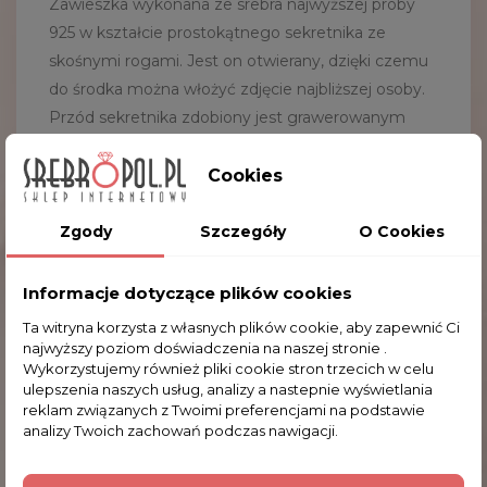
Zawieszka wykonana ze srebra najwyższej próby
925 w kształcie prostokątnego sekretnika ze
skośnymi rogami. Jest on otwierany, dzięki czemu
do środka można włożyć zdjęcie najbliższej osoby.
Przód sekretnika zdobiony jest grawerowanym
wzorkiem. Idealny prezent zarówno dla niej jak i dla
niego z okazji Walentynek, czy rocznicy. Zawieszka
Cookies
pakowana jest w ozdobne etui.
Zgody
Szczegóły
O Cookies
Waga: 6.0 g
Wymiary zew.: 1.9 x 2.5 cm (szer. x wys.)
Informacje dotyczące plików cookies
Wymiary wew.: 1.6 x 2.2 cm (szer. x wys.)
Ta witryna korzysta z własnych plików cookie, aby zapewnić Ci
najwyższy poziom doświadczenia na naszej stronie .
Wykorzystujemy również pliki cookie stron trzecich w celu
ulepszenia naszych usług, analizy a nastepnie wyświetlania
Komentarze (0)
reklam związanych z Twoimi preferencjami na podstawie
analizy Twoich zachowań podczas nawigacji.
Na razie nie dodano żadnej recenzji.