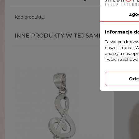
Zgo
Kod produktu
W38/0
Informacje d
INNE PRODUKTY W TEJ SAMEJ KATEGORII
Ta witryna korzy
naszej stronie . 
analizy a nastep
Twoich zachowań
Odr