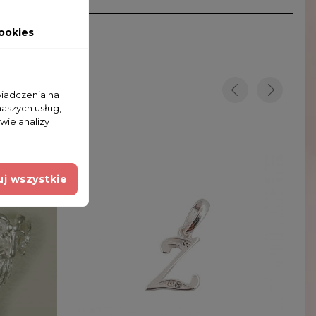
ookies
wiadczenia na
naszych usług,
wie analizy
j wszystkie