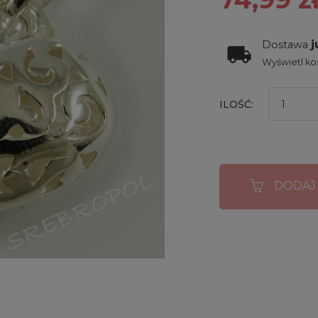
j
Dostawa
Wyświetl kos
ILOŚĆ:
DODAJ