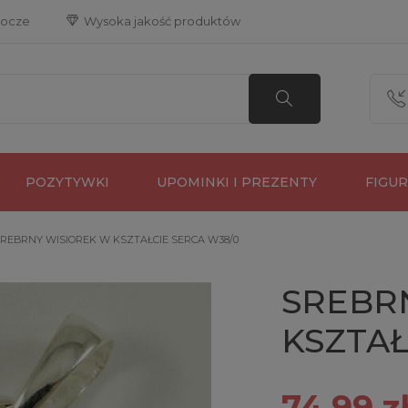
bocze
 Wysoka jakość produktów
POZYTYWKI
UPOMINKI I PREZENTY
FIGU
REBRNY WISIOREK W KSZTAŁCIE SERCA W38/0
SREBR
KSZTAŁ
74,99 z