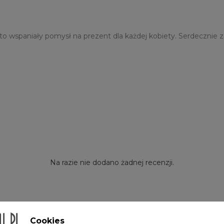
 to wspaniały pomysł na prezent dla każdej kobiety. Serdecznie
Na razie nie dodano żadnej recenzji.
Cookies