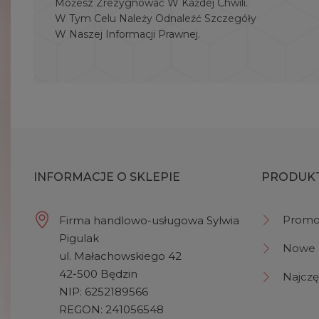
Możesz Zrezygnować W Każdej Chwili.
W Tym Celu Należy Odnaleźć Szczegóły
W Naszej Informacji Prawnej.
INFORMACJE O SKLEPIE
PRODUK
Promo
Firma handlowo-usługowa Sylwia
Pigulak
Nowe 
ul. Małachowskiego 42
42-500 Będzin
Najczę
NIP: 6252189566
REGON: 241056548