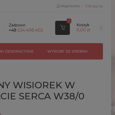
Moje konto
|
Zaloguj się
0
Koszyk
Zadzwoń
0,00 zł
+48
534 408 402
RKI DEKORACYJNE
WYROBY ZE SREBRA
NY WISIOREK W
CIE SERCA W38/0
ł