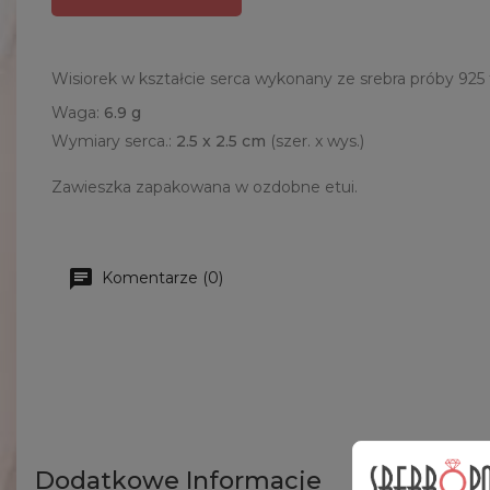
Wisiorek w kształcie serca wykonany ze srebra próby 925
Waga:
6.9
g
Wymiary serca.:
2.5
x 2.5 cm
(szer. x wys.)
Zawieszka zapakowana w ozdobne etui.
Komentarze (0)
Dodatkowe Informacje