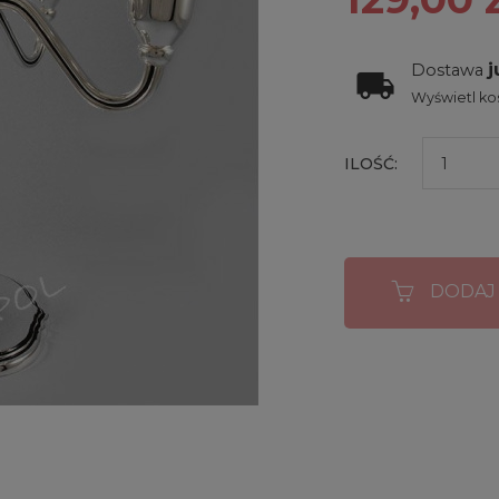
j
Dostawa
Wyświetl kos
ILOŚĆ:
DODAJ