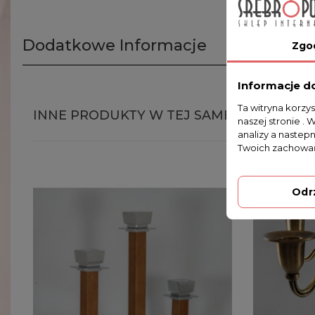
Dodatkowe Informacje
Zgo
Informacje d
Ta witryna korzy
INNE PRODUKTY W TEJ SAMEJ KATEGORII
naszej stronie . 
analizy a nastep
Twoich zachowań
Odr