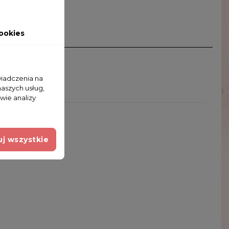
ookies
wiadczenia na
naszych usług,
wie analizy
j wszystkie