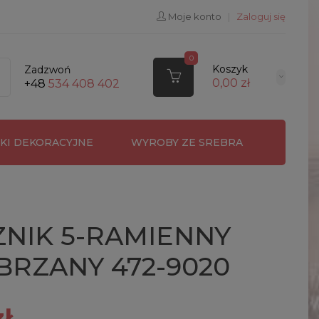
Moje konto
|
Zaloguj się
0
Koszyk
Zadzwoń
0,00 zł
+48
534 408 402
RKI DEKORACYJNE
WYROBY ZE SREBRA
NIK 5-RAMIENNY
RZANY 472-9020
ł