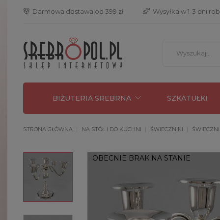
 Darmowa dostawa od 399 zł
 Wysyłka w 1-3 dni ro
BIŻUTERIA SREBRNA
SZKATUŁKI
STRONA GŁÓWNA
NA STÓŁ I DO KUCHNI
ŚWIECZNIKI
ŚWIECZNI
OBECNIE BRAK NA STANIE