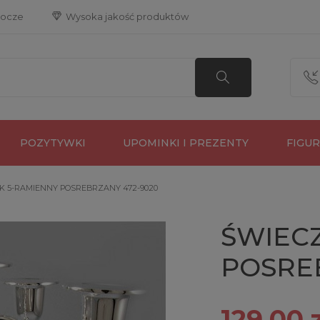
bocze
 Wysoka jakość produktów
POZYTYWKI
UPOMINKI I PREZENTY
FIGU
K 5-RAMIENNY POSREBRZANY 472-9020
ŚWIECZ
POSREB
129,00 z