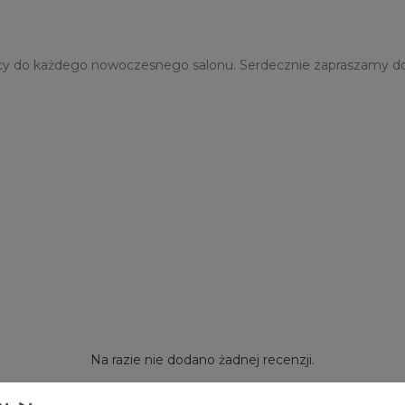
ujący do każdego nowoczesnego salonu. Serdecznie zapraszamy 
Na razie nie dodano żadnej recenzji.