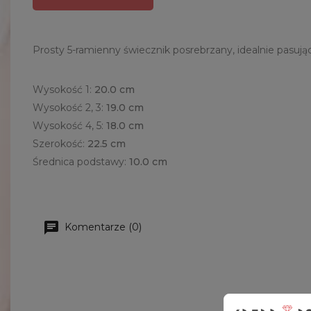
Prosty 5-ramienny świecznik posrebrzany, idealnie pas
Wysokość 1:
20.0
cm
Wysokość 2, 3:
19.0
cm
Wysokość 4, 5:
18.0
cm
Szerokość:
22.5 cm
Średnica podstawy:
10.0 cm
Komentarze (0)