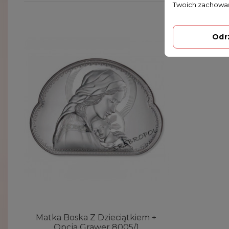
Twoich zachowań
Odr
Matka Boska Z Dzieciątkiem +
Opcja Grawer 8005/1