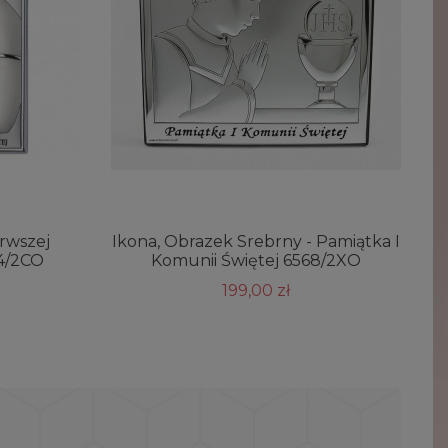
rwszej
Ikona, Obrazek Srebrny - Pamiątka I
M
4/2CO
Komunii Świętej 6568/2XO
199,00 zł