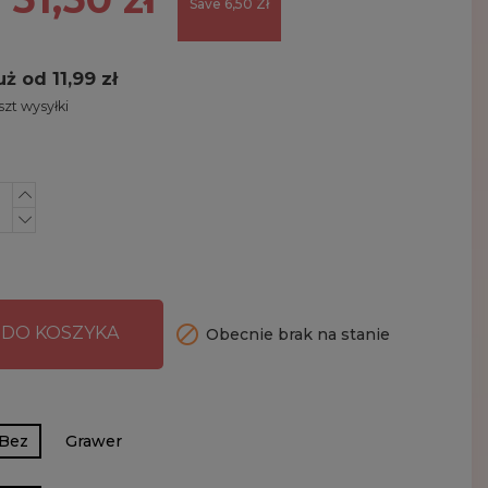
Save 6,50 Zł
uż od 11,99 zł
zt wysyłki

 DO KOSZYKA
Obecnie brak na stanie
Bez
Grawer