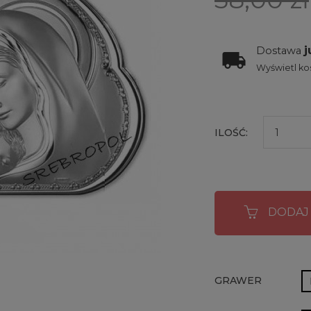
j
Dostawa
Wyświetl kos
ILOŚĆ:
DODAJ
GRAWER