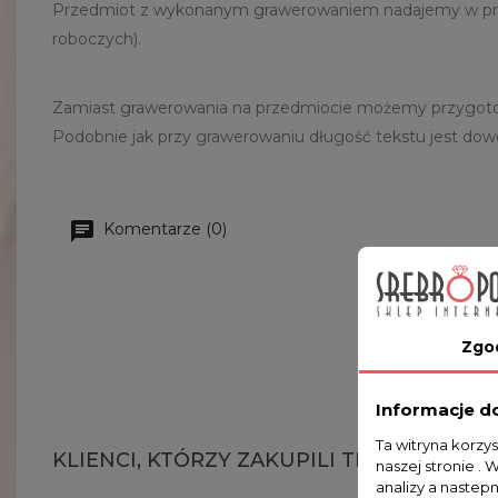
Przedmiot z wykonanym grawerowaniem nadajemy w przeci
roboczych).
Zamiast grawerowania na przedmiocie możemy przygotować
Podobnie jak przy grawerowaniu długość tekstu jest dow
Komentarze (0)
Zgo
Informacje d
Ta witryna korzy
KLIENCI, KTÓRZY ZAKUPILI TEN PRODUKT,
naszej stronie . 
analizy a nastep