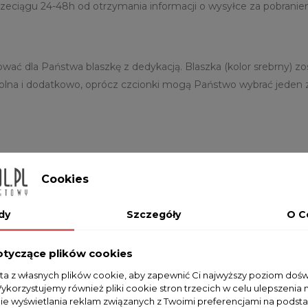
ągu 24-48h od otrzymania informacji o wysyłce za pobraniem 
 dla Państwa blaszkę z dedykacją. Blaszka (kolor srebrny) zo
olna i dodatkowo, oprócz czcionki mogą Państwo wybrać jeden 
Cookies
Na razie nie dodano żadnej recenzji.
dy
Szczegóły
O C
otyczące plików cookies
sta z własnych plików cookie, aby zapewnić Ci najwyższy poziom doś
 KUPILI RÓWNIEŻ:
Wykorzystujemy również pliki cookie stron trzecich w celu ulepszenia 
nie wyświetlania reklam związanych z Twoimi preferencjami na podsta