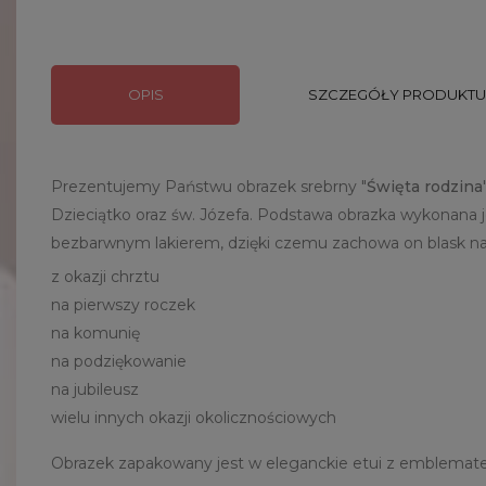
OPIS
SZCZEGÓŁY PRODUKTU
Prezentujemy Państwu obrazek srebrny "
Święta rodzina
Dzieciątko oraz św. Józefa. Podstawa obrazka wykonana j
bezbarwnym lakierem, dzięki czemu zachowa on blask na d
z okazji chrztu
na pierwszy roczek
na komunię
na podziękowanie
na jubileusz
wielu innych okazji okolicznościowych
Obrazek zapakowany jest w eleganckie etui z emblemate