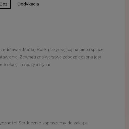
Bez
Dedykacja
przedstawia .Matkę Boską trzymającą na piersi śpiące
ostawienia. Zewnętrzna warstwa zabezpieczona jest
le okazji, między innymi:
yczności. Serdecznie zapraszamy do zakupu.