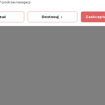
 podczas nawigacji.
zuć
Dostosuj
Zaakceptu