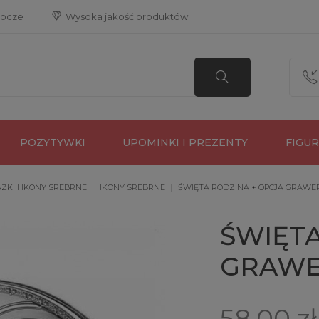
bocze
 Wysoka jakość produktów
POZYTYWKI
UPOMINKI I PREZENTY
FIGU
ZKI I IKONY SREBRNE
IKONY SREBRNE
ŚWIĘTA RODZINA + OPCJA GRAWER
ŚWIĘTA
GRAWER
58,00 zł