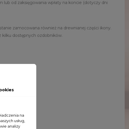
lub od zaksięgowania wpłaty na koncie (dotyczy dni
stanie zamocowana również na drewnianej części ikony.
z kilku dostępnych ozdobników.
ookies
wiadczenia na
naszych usług,
wie analizy