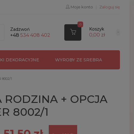
Moje konto
|
Zaloguj się
0
Koszyk
Zadzwoń
0,00 zł
+48
534 408 402
RKI DEKORACYJNE
WYROBY ZE SREBRA
 8002/1
 RODZINA + OPCJA
 8002/1
51,50 zł