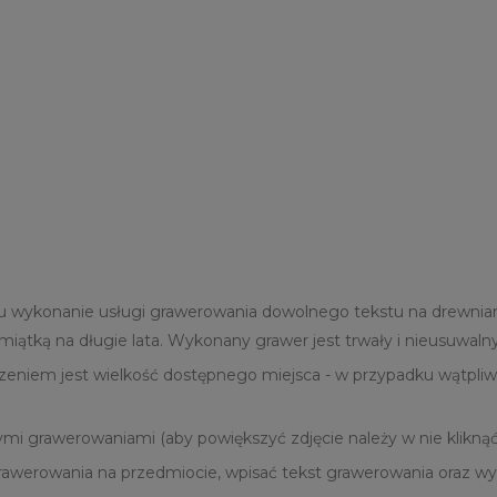
u wykonanie usługi grawerowania dowolnego tekstu na drewnian
amiątką na długie lata. Wykonany grawer jest trwały i nieusuwa
eniem jest wielkość dostępnego miejsca - w przypadku wątpliwo
mi grawerowaniami (aby powiększyć zdjęcie należy w nie kliknąć
rawerowania na przedmiocie, wpisać tekst grawerowania oraz wyb