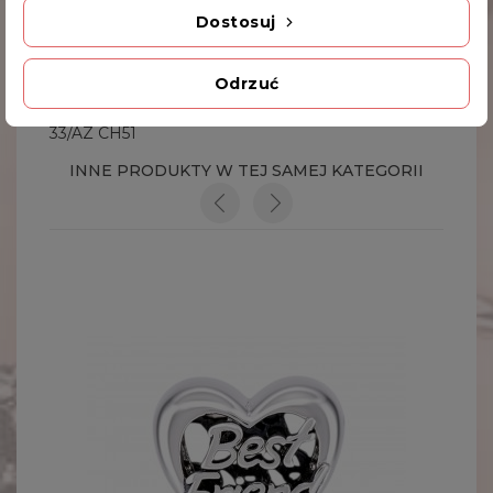
Dostosuj
Dodatkowe Informacje
Odrzuć
Kod produktu
33/AZ CH51
INNE PRODUKTY W TEJ SAMEJ KATEGORII