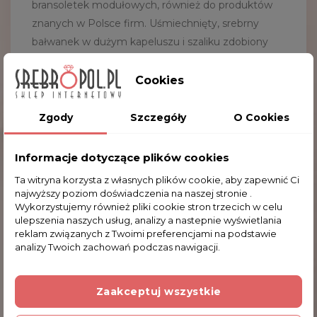
bransoletek modułowych, również do produktów
znanych w Polsce firm. Uśmiechnięty, srebrny
bałwanek w dużym kapeluszu i szaliku zdobiony
dużą ilością niewielkich cyrkonii. Przedmiot
pakowany jest w ozdobny woreczek, który ułatwi
Cookies
jego przechowywanie.
Zgody
Szczegóły
O Cookies
Wymiary bałwanka: 0.85 x 1.3 x 0.85 cm (szer. x
wys. x gł.)
Średnica otworu: 0.4 cm
Informacje dotyczące plików cookies
Waga: 3.0 g
Ta witryna korzysta z własnych plików cookie, aby zapewnić Ci
najwyższy poziom doświadczenia na naszej stronie .
Wykorzystujemy również pliki cookie stron trzecich w celu
ulepszenia naszych usług, analizy a nastepnie wyświetlania
reklam związanych z Twoimi preferencjami na podstawie
Komentarze (0)
analizy Twoich zachowań podczas nawigacji.
Na razie nie dodano żadnej recenzji.
Zaakceptuj wszystkie