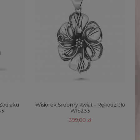
 Zodiaku
Wisiorek Srebrny Kwiat - Rękodzieło
W
43
WIS233
399,00 zł