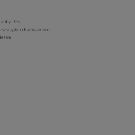
próby 925.
półokrągłym koralowcem.
etale.