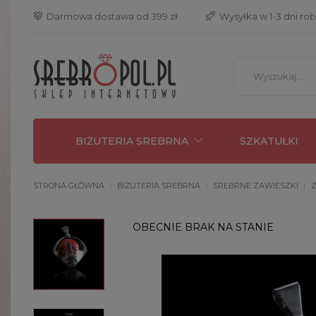
 Darmowa dostawa od 399 zł
 Wysyłka w 1-3 dni ro
BIŻUTERIA SREBRNA
SZKATUŁKI
STRONA GŁÓWNA
BIŻUTERIA SREBRNA
SREBRNE ZAWIESZKI
Z
OBECNIE BRAK NA STANIE