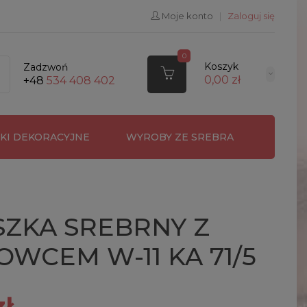
Moje konto
|
Zaloguj się
0
Koszyk
Zadzwoń
0,00 zł
+48
534 408 402
RKI DEKORACYJNE
WYROBY ZE SREBRA
SZKA SREBRNY Z
WCEM W-11 KA 71/5
zł