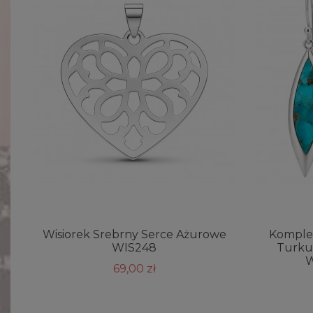
Wisiorek Srebrny Serce Ażurowe
Komple
WIS248
Turkus
W
69,00 zł