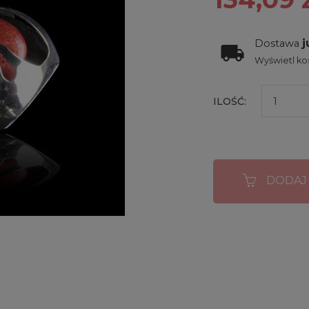
j
Dostawa
Wyświetl kos
ILOŚĆ:
DODAJ