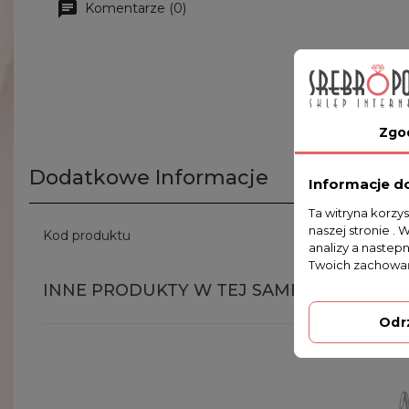
Komentarze (0)
Zgo
Dodatkowe Informacje
Informacje d
Ta witryna korzy
naszej stronie . 
Kod produktu
W-11 KA 71/
analizy a nastep
Twoich zachowań
INNE PRODUKTY W TEJ SAMEJ KATEGORII
Odr