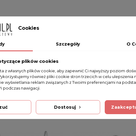
Na razie nie dodano żadnej recenzji.
Cookies
dy
Szczegóły
O C
otyczące plików cookies
sta z własnych plików cookie, aby zapewnić Ci najwyższy poziom doś
Wykorzystujemy również pliki cookie stron trzecich w celu ulepszenia 
5
nie wyświetlania reklam związanych z Twoimi preferencjami na podsta
 podczas nawigacji.
zuć
Dostosuj
Zaakceptu