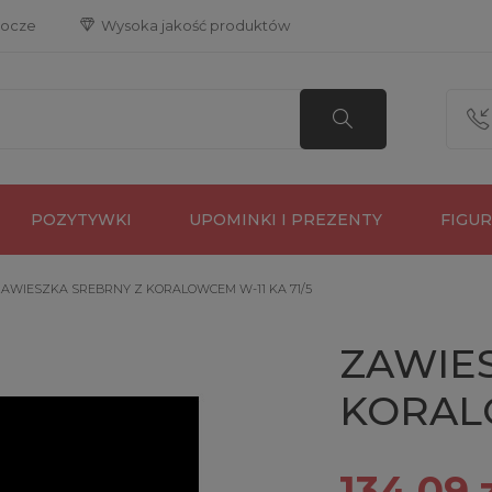
bocze
 Wysoka jakość produktów
POZYTYWKI
UPOMINKI I PREZENTY
FIGU
AWIESZKA SREBRNY Z KORALOWCEM W-11 KA 71/5
ZAWIE
KORALO
134,09 