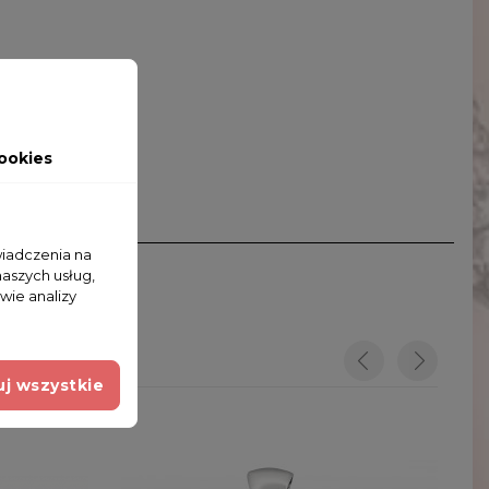
ookies
wiadczenia na
naszych usług,
wie analizy
j wszystkie