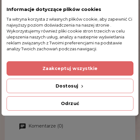
Serdecznie zapraszamy do zakupu.
Informacje dotyczące plików cookies
Ta witryna korzysta z własnych plików cookie, aby zapewnić Ci
NAJWAŻNIEJSZE DANE:
najwyższy poziom doświadczenia na naszej stronie .
Wykorzystujemy również pliki cookie stron trzecich w celu
Japoński mechanizm
ulepszenia naszych usług, analizy a nastepnie wyświetlania
Zasilanie na baterie
reklam związanych z Twoimi preferencjami na podstawie
Gwarancja 24 miesiące
analizy Twoich zachowań podczas nawigacji.
Eleganckie prezentowe etui
Obwód wew.:
17.5 cm
Zaakceptuj wszystkie
Średnica zew. tarczy:
2.7 cm
Średnica wew. tarczy:
1.7 cm
Dostosuj
Bransoleta:
0.7
cm
Waga:
36.2 g
Odrzuć
Komentarze (0)