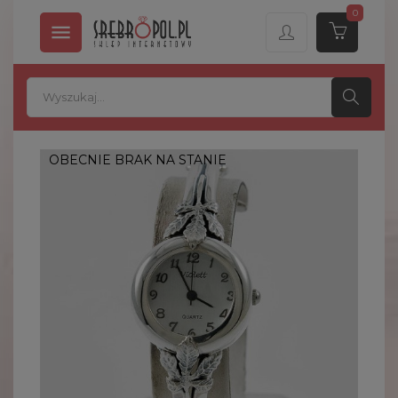
0

OBECNIE BRAK NA STANIE