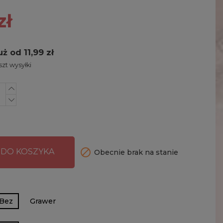
zł
uż od 11,99 zł
zt wysyłki

 DO KOSZYKA
Obecnie brak na stanie
Bez
Grawer