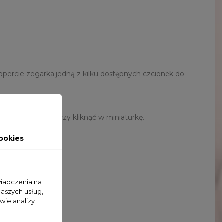
ercie zegarka jedną z kilku dostępnych czcionek do
 zdjęcie wystarczy kliknąć w miniaturkę.
ookies
wiadczenia na
naszych usług,
wie analizy