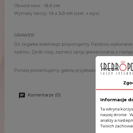
Obwód wew. :
15.0 cm
Wymiary tarczy:
1.5 x 3.0 cm
(szer. x wys.)
GRAWER
Do zegarka srebrnego proponujemy Państwu wykonanie do
wyboru. Zjedź niżej, zaznacz opcję grawerowania a następ
Poniżej prezentujemy galerię przykładowych zdjęć z już
Zgo
Komentarze (0)
Informacje d
Ta witryna korzy
naszej stronie . 
analizy a nastep
Twoich zachowań