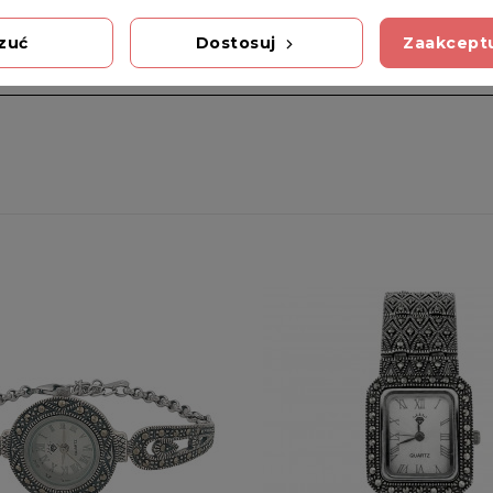
zuć
Dostosuj
Zaakceptu