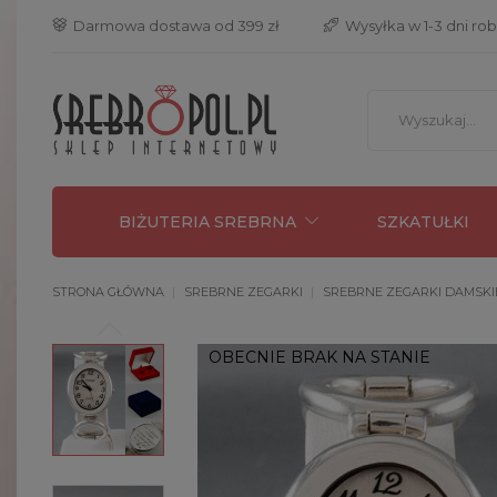
 Darmowa dostawa od 399 zł
 Wysyłka w 1-3 dni ro
BIŻUTERIA SREBRNA
SZKATUŁKI
STRONA GŁÓWNA
SREBRNE ZEGARKI
SREBRNE ZEGARKI DAMSKI
OBECNIE BRAK NA STANIE