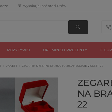
bocze
 Wysoka jakość produktów
POZYTYWKI
UPOMINKI I PREZENTY
FIGU
E
VIOLETT
ZEGAREK SREBRNY DAMSKI NA BRANSOLECIE VIOLETT 22
ZEGAR
NA BRA
22