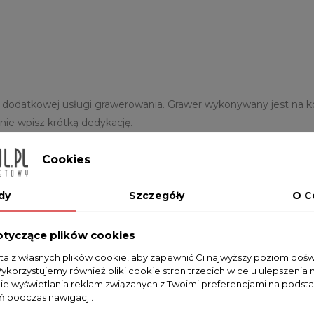
datkowej usługi grawerowania. Grawer wykonywany jest na kop
nie wpisz krótką dedykację.
Cookies
 wykonanym grawerowaniem na zegarku srebrnym. Aby powiększyć
dy
Szczegóły
O C
otyczące plików cookies
sta z własnych plików cookie, aby zapewnić Ci najwyższy poziom doś
Wykorzystujemy również pliki cookie stron trzecich w celu ulepszenia 
Na razie nie dodano żadnej recenzji.
nie wyświetlania reklam związanych z Twoimi preferencjami na podsta
 podczas nawigacji.