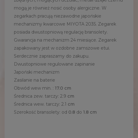
zbędnych, mogących uczulać, metali dzięki czemu
mogą je również nosić osoby alergiczne. W
zegarkach pracują niezawodne japońskie
mechanizmy kwarcowe MIYOTA 2035. Zegarek
posiada dwustopniową regulację bransolety.
Gwarancja na mechanizm 24 miesiące. Zegarek
zapakowany jest w ozdobne zamszowe etui.
Serdecznie zapraszamy do zakupu.
Dwustopniowe regulowane zapinanie
Japoński mechanizm
Zasilanie na baterie
Obwód wew min. :
17.0 cm
Średnica zew. tarczy:
2.9
cm
Średnica wew. tarczy
:
2.1
cm
Szerokość bransolety: od
0.8
do
1.8 cm