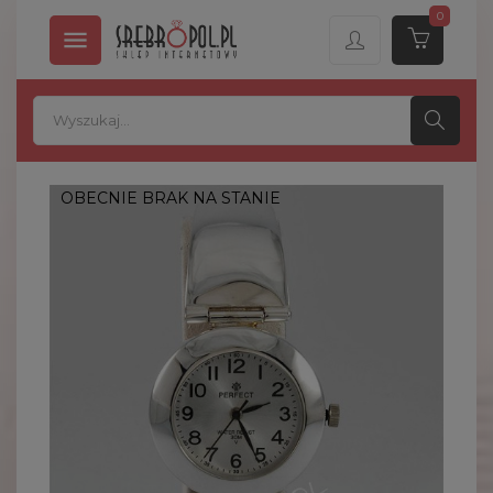
0

OBECNIE BRAK NA STANIE