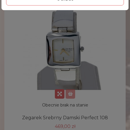
Obecnie brak na stanie
Zegarek Srebrny Damski Perfect 108
469,00 zł