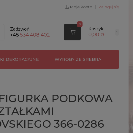
Moje konto
|
Zaloguj się
0
Koszyk
Zadzwoń
0,00 zł
+48
534 408 402
RKI DEKORACYJNE
WYROBY ZE SREBRA
 FIGURKA PODKOWA
ZTAŁKAMI
VSKIEGO 366-0286