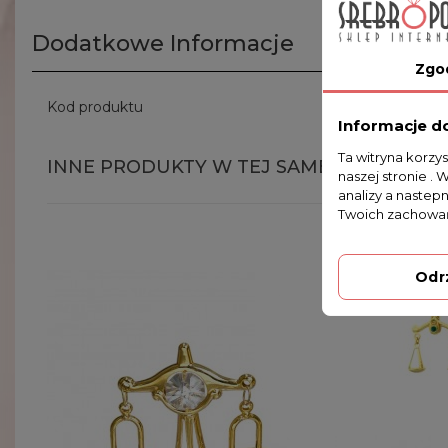
Dodatkowe Informacje
Zgo
Kod produktu
366-0286
Informacje d
Ta witryna korzy
INNE PRODUKTY W TEJ SAMEJ KATEGORII
naszej stronie . 
analizy a nastep
Twoich zachowań
Odr