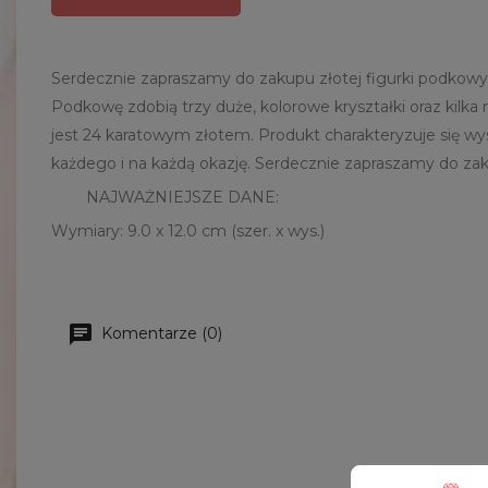
Serdecznie zapraszamy do zakupu złotej figurki podkowy
Podkowę zdobią trzy duże, kolorowe kryształki oraz kilk
jest 24 karatowym złotem. Produkt charakteryzuje się w
każdego i na każdą okazję. Serdecznie zapraszamy do za
NAJWAŻNIEJSZE DANE:
Wymiary: 9.0 x 12.0 cm (szer. x wys.)
Komentarze (0)