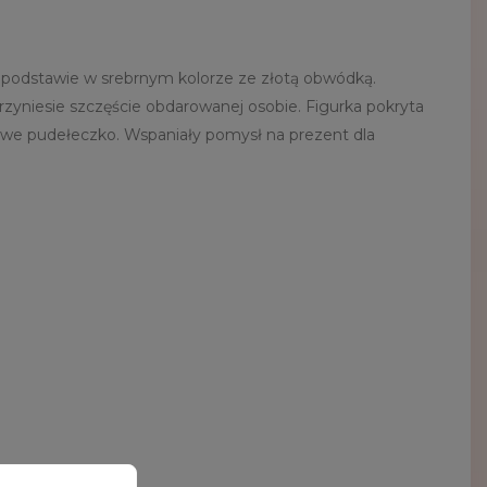
j podstawie w srebrnym kolorze ze złotą obwódką.
rzyniesie szczęście obdarowanej osobie. Figurka pokryta
nowe pudełeczko. Wspaniały pomysł na prezent dla