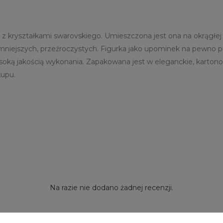
 z kryształkami swarovskiego. Umieszczona jest ona na okrągłe
a mniejszych, przeźroczystych. Figurka jako upominek na pewno p
ysoką jakością wykonania. Zapakowana jest w eleganckie, karto
kupu.
Na razie nie dodano żadnej recenzji.