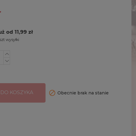
ł
uż od 11,99 zł
zt wysyłki

 DO KOSZYKA
Obecnie brak na stanie