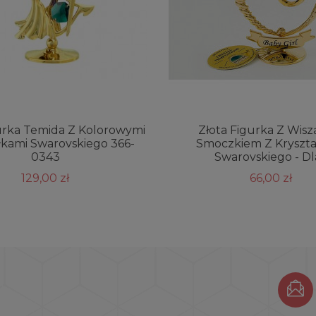
urka Temida Z Kolorowymi
Złota Figurka Z Wis
łkami Swarovskiego 366-
Smoczkiem Z Kryszta
0343
Swarovskiego - Dla
129,00 zł
66,00 zł