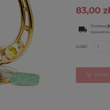
83,00 z
j
Dostawa
Wyświetl kos
ILOŚĆ:
DODAJ