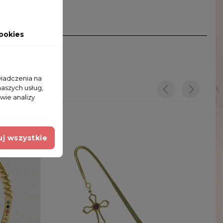
ookies
wiadczenia na
naszych usług,
wie analizy
j wszystkie