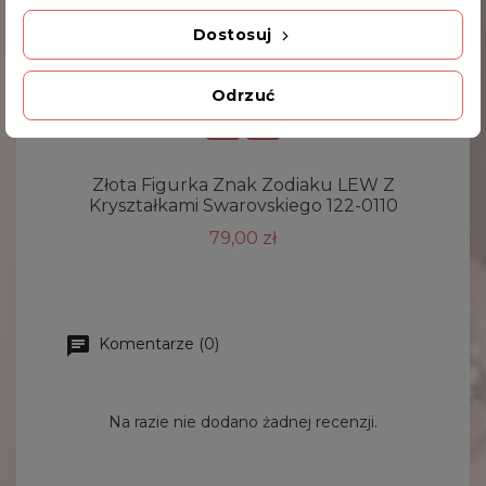
Dostosuj
Odrzuć
Złota Figurka Znak Zodiaku LEW Z
Kryształkami Swarovskiego 122-0110
79,00 zł
Komentarze (0)
Na razie nie dodano żadnej recenzji.