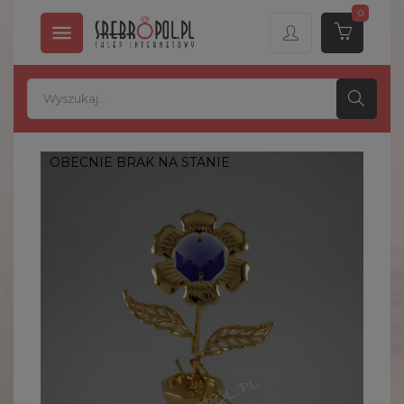
0

OBECNIE BRAK NA STANIE