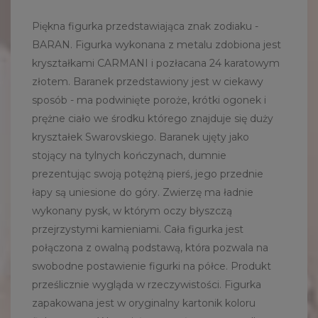
Piękna figurka przedstawiająca znak zodiaku -
BARAN. Figurka wykonana z metalu zdobiona jest
kryształkami CARMANI i pozłacana 24 karatowym
złotem. Baranek przedstawiony jest w ciekawy
sposób - ma podwinięte poroże, krótki ogonek i
prężne ciało we środku którego znajduje się duży
kryształek Swarovskiego. Baranek ujęty jako
stojący na tylnych kończynach, dumnie
prezentując swoją potężną pierś, jego przednie
łapy są uniesione do góry. Zwierzę ma ładnie
wykonany pysk, w którym oczy błyszczą
przejrzystymi kamieniami. Cała figurka jest
połączona z owalną podstawą, która pozwala na
swobodne postawienie figurki na półce. Produkt
prześlicznie wygląda w rzeczywistości. Figurka
zapakowana jest w oryginalny kartonik koloru