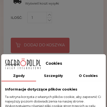
Wyświetl koszt wysyłki
ILOŚĆ:
DODAJ DO KOSZYKA

Obecnie brak na stanie
Cookies
Zgody
Szczegóły
O Cookies
GRAWER
Bez
Grawer
Informacje dotyczące plików cookies
DEDYKACJA
Bez
Dedykacja
Ta witryna korzysta z własnych plików cookie, aby zapewnić Ci
najwyższy poziom doświadczenia na naszej stronie .
Wykorzystujemy również pliki cookie stron trzecich w celu
OPIS