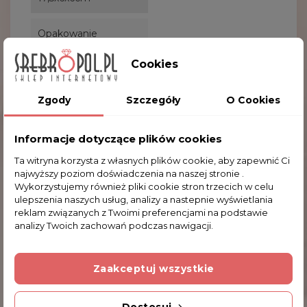
Opakowanie
kolorowy kartonik
Cookies
Waga
Zgody
Szczegóły
O Cookies
0.2
Informacje dotyczące plików cookies
Ta witryna korzysta z własnych plików cookie, aby zapewnić Ci
najwyższy poziom doświadczenia na naszej stronie .
Wykorzystujemy również pliki cookie stron trzecich w celu
ulepszenia naszych usług, analizy a nastepnie wyświetlania
Komentarze (0)
reklam związanych z Twoimi preferencjami na podstawie
analizy Twoich zachowań podczas nawigacji.
Na razie nie dodano żadnej recenzji.
Zaakceptuj wszystkie
Dodatkowe Informacje
Dostosuj