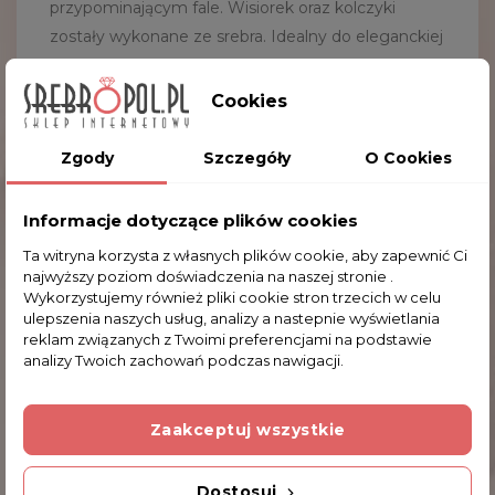
przypominającym fale. Wisiorek oraz kolczyki
zostały wykonane ze srebra. Idealny do eleganckiej
stylizacji. Komplet zapakowany jest w ozdobne
etui.
Cookies
NAJWAŻNIEJSZE DANE:
Zgody
Szczegóły
O Cookies
Wymiary wisiorka:
1.2 x 3.1 cm
(szer. x wys.)
Waga wisiorka:
3.6 g
Informacje dotyczące plików cookies
Wymiary kolczyków:
0.9 x 2.2 cm
(szer. x wys.)
Waga kolczyków:
4.3 g
Ta witryna korzysta z własnych plików cookie, aby zapewnić Ci
najwyższy poziom doświadczenia na naszej stronie .
Wykorzystujemy również pliki cookie stron trzecich w celu
ulepszenia naszych usług, analizy a nastepnie wyświetlania
reklam związanych z Twoimi preferencjami na podstawie
Komentarze (0)
analizy Twoich zachowań podczas nawigacji.
Zaakceptuj wszystkie
Na razie nie dodano żadnej recenzji.
Dostosuj