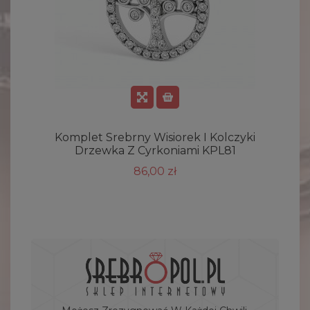
Komplet Srebrny Wisiorek I Kolczyki
K
Drzewka Z Cyrkoniami KPL81
86,00 zł