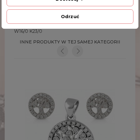
Dodatkowe Informacje
Odrzuć
Kod produktu
W16/0 K23/0
INNE PRODUKTY W TEJ SAMEJ KATEGORII