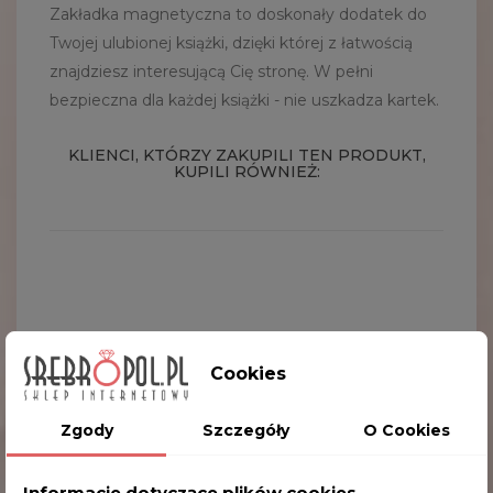
Zakładka magnetyczna to doskonały dodatek do
Twojej ulubionej książki, dzięki której z łatwością
znajdziesz interesującą Cię stronę. W pełni
bezpieczna dla każdej książki - nie uszkadza kartek.
KLIENCI, KTÓRZY ZAKUPILI TEN PRODUKT,
KUPILI RÓWNIEŻ:
Cookies
Zgody
Szczegóły
O Cookies
Informacje dotyczące plików cookies