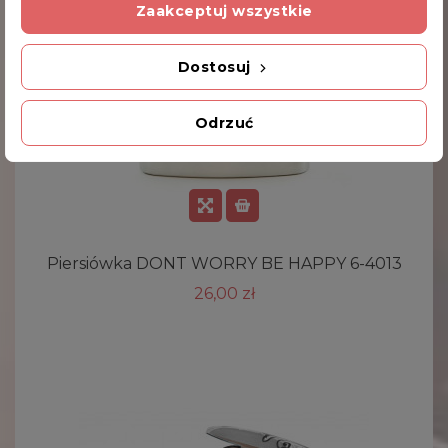
Zaakceptuj wszystkie
Dostosuj
Odrzuć
Piersiówka DONT WORRY BE HAPPY 6-4013
26,00 zł