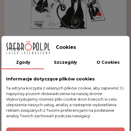
Cookies
Zgody
Szczegóły
O Cookies
Ściereczka Do Okularów - Koci Świat
(CARMANI) 021-0561
7,34 zł
Informacje dotyczące plików cookies
Ta witryna korzysta z własnych plików cookie, aby zapewnić Ci
najwyższy poziom doświadczenia na naszej stronie .
Wykorzystujemy również pliki cookie stron trzecich w celu
ulepszenia naszych usług, analizy a nastepnie wyświetlania
reklam związanych z Twoimi preferencjami na podstawie
analizy Twoich zachowań podczas nawigacji.