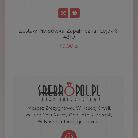
Zestaw Piersiówka, Zapalniczka I Lejek 6-
Z
4310
49,00 zł
Możesz Zrezygnować W Każdej Chwili.
W Tym Celu Należy Odnaleźć Szczegóły
W Naszej Informacji Prawnej.