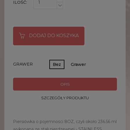
ILOŚĆ:
DODAJ DO KOSZYKA
GRAWER
Bez
Grawer
OPIS
SZCZEGÓŁY PRODUKTU
Piersiówka o pojemności 8OZ, czyli około 236.56 ml
wykonana ze stali nierdzewnej - STAINLESS