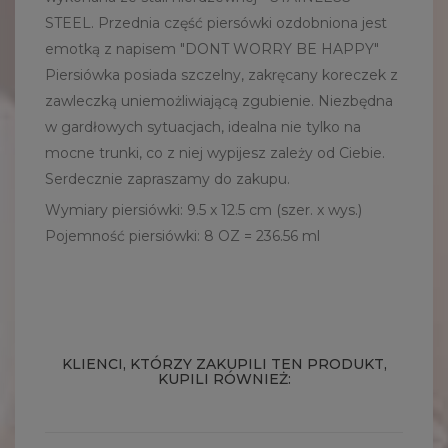
STEEL. Przednia część piersówki ozdobniona jest
emotką z napisem "DONT WORRY BE HAPPY"
Piersiówka posiada szczelny, zakręcany koreczek z
zawleczką uniemożliwiającą zgubienie. Niezbędna
w gardłowych sytuacjach, idealna nie tylko na
mocne trunki, co z niej wypijesz zależy od Ciebie.
Serdecznie zapraszamy do zakupu.
Wymiary piersiówki: 9.5 x 12.5 cm (szer. x wys.)
Pojemność piersiówki:
8 OZ = 236.56 ml
KLIENCI, KTÓRZY ZAKUPILI TEN PRODUKT,
KUPILI RÓWNIEŻ: