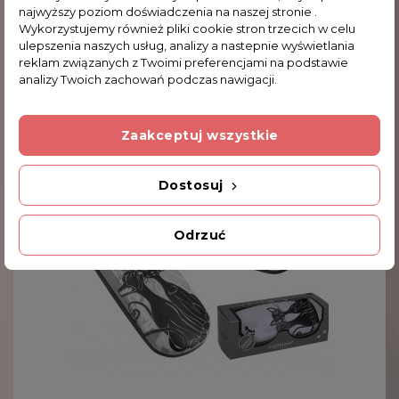
najwyższy poziom doświadczenia na naszej stronie .
Wykorzystujemy również pliki cookie stron trzecich w celu
Parasol Automatyczny, Składany - Koci Świat
ulepszenia naszych usług, analizy a nastepnie wyświetlania
(dekoracja Na Wierzchu) (CARMANI)...
reklam związanych z Twoimi preferencjami na podstawie
73,78 zł
analizy Twoich zachowań podczas nawigacji.
Zaakceptuj wszystkie
Dostosuj
Odrzuć