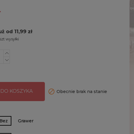
ł
uż od 11,99 zł
zt wysyłki

 DO KOSZYKA
Obecnie brak na stanie
Bez
Grawer