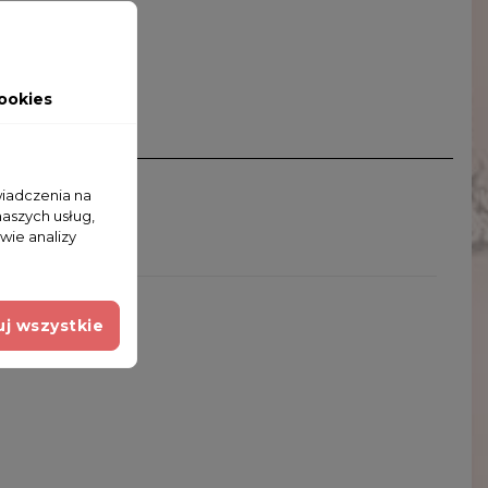
ookies
wiadczenia na
naszych usług,
wie analizy
j wszystkie