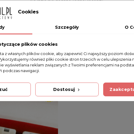
Na razie nie dodano żadnej recenzji.
Cookies
dy
Szczegóły
O C
otyczące plików cookies
sta z własnych plików cookie, aby zapewnić Ci najwyższy poziom doś
Wykorzystujemy również pliki cookie stron trzecich w celu ulepszenia 
nie wyświetlania reklam związanych z Twoimi preferencjami na podsta
 podczas nawigacji.
zuć
Dostosuj
Zaakceptu