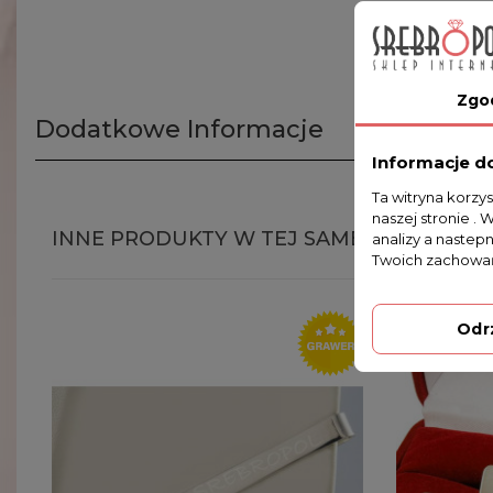
Zgo
Dodatkowe Informacje
Informacje d
Ta witryna korzy
naszej stronie . 
INNE PRODUKTY W TEJ SAMEJ KATEGORII
analizy a nastep
Twoich zachowań
Odr