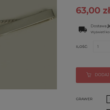
63,00 z
j
Dostawa
Wyświetl kos
ILOŚĆ:
DODAJ
GRAWER