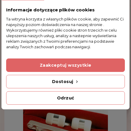
Dodatkowe Informacje
Informacje dotyczące plików cookies
Ta witryna korzysta z własnych plików cookie, aby zapewnić Ci
Kod produktu
najwyższy poziom doświadczenia na naszej stronie .
S-M ML48/5 M1
Wykorzystujemy również pliki cookie stron trzecich w celu
ulepszenia naszych usług, analizy a nastepnie wyświetlania
INNE PRODUKTY W TEJ SAMEJ KATEGORII
reklam związanych z Twoimi preferencjami na podstawie
analizy Twoich zachowań podczas nawigacji.
Zaakceptuj wszystkie
Dostosuj
Odrzuć