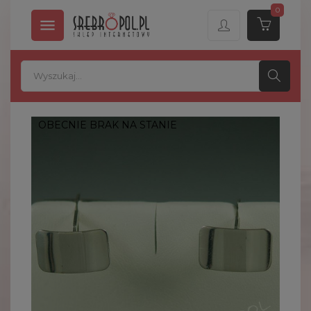
0

OBECNIE BRAK NA STANIE