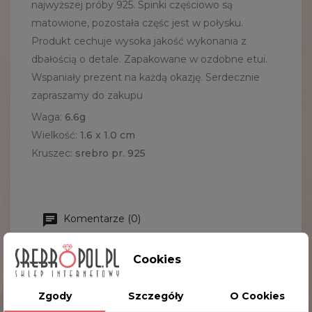
najwyższej próby 925. Spinki częściowo są
matowione, pozostała częśc jest w połysku.
Produkt cechuje wysoka jakość wykonania z
dbałością o detale. Zapakowane w ozdobne etui.
Wspaniały prezent na każdą okazję. Serdecznie
zapraszamy do zakupu
Waga:
6.6g
Wielkość:
1.6 x 1.0 cm
Kruszec:
srebro pr. 925
Komentarze (0)
Cookies
Na razie nie dodano żadnej recenzji.
Zgody
Szczegóły
O Cookies