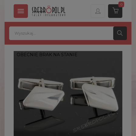
0

OBECNIE BRAK NA STANIE