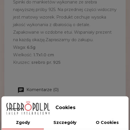
Spinki do mankietów wykonane ze srebra
najwyższej próby 925. Na przedniej części widoczny
jest matowy wzorek. Produkt cechuje wysoka
jakość wykonania z dbałością o detale.
Zapakowane w ozdobne etui. Wspaniały prezent
na każdą okazję.Zapraszamy do zakupu.
Waga:
6.5g
Wielkość:
1
.7x1.0 cm
Kruszec:
srebro pr. 925
Komentarze (0)
Cookies
Na razie nie dodano żadnej recenzji.
Zgody
Szczegóły
O Cookies