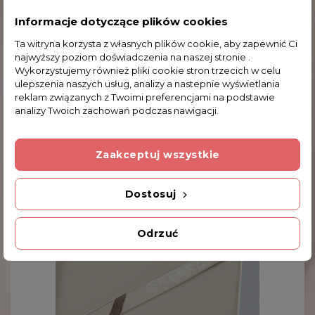
Dodatkowe Informacje
Informacje dotyczące plików cookies
Ta witryna korzysta z własnych plików cookie, aby zapewnić Ci
Kod produktu
najwyższy poziom doświadczenia na naszej stronie .
WS-3800 6.5g
Wykorzystujemy również pliki cookie stron trzecich w celu
ulepszenia naszych usług, analizy a nastepnie wyświetlania
INNE PRODUKTY W TEJ SAMEJ KATEGORII
reklam związanych z Twoimi preferencjami na podstawie
analizy Twoich zachowań podczas nawigacji.
Zaakceptuj wszystkie
Dostosuj
Odrzuć