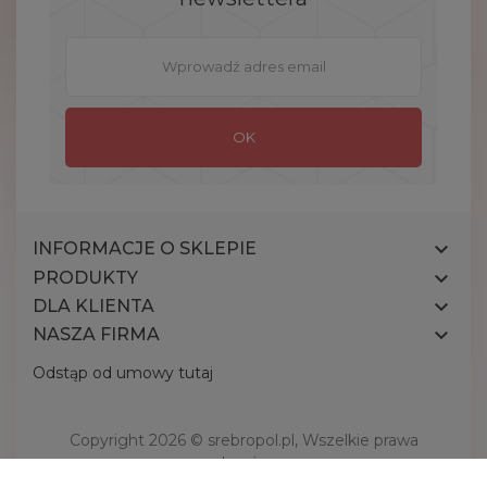

INFORMACJE O SKLEPIE

PRODUKTY

DLA KLIENTA

NASZA FIRMA
Odstąp od umowy tutaj
Copyright 2026 ©
srebropol.pl
, Wszelkie prawa
zastrzeżone.