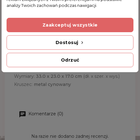
Wyjątkowa szkatułka na biżuterię o bardzo dużych
analizy Twoich zachowań podczas nawigacji.
wymiarach. Została ozdobiona licznymi wzorami i
zamykana jest na kłódeczkę (brak w zestawie).
Zaakceptuj wszystkie
Szkatułka posiada dwa poziomu: pierwszy jest
podzielony na cztery przegródki, zaś drugi na trzy
przegródki. Wykonana została z metalu
Dostosuj
cynowanego. W rzeczywistości prezentuje się
jeszcze lepiej. Świetny upominek dla kobiety, która
Odrzuć
posiada bogatą kolekcje biżuterii.
Wymiary:
33.0 x 23.0 x 17.0 cm
(dł. x szer. x wys.)
Kruszec:
metal cynowany
Komentarze (0)
Na razie nie dodano żadnej recenzji.