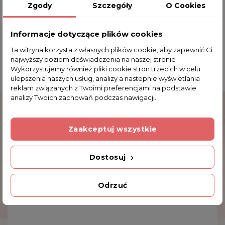
Zgody
Szczegóły
O Cookies
bez reszty oddać rozmowie lub ulubionej lekturze.
Informacje dotyczące plików cookies
Ta witryna korzysta z własnych plików cookie, aby zapewnić Ci
Komentarze (0)
najwyższy poziom doświadczenia na naszej stronie .
Wykorzystujemy również pliki cookie stron trzecich w celu
ulepszenia naszych usług, analizy a nastepnie wyświetlania
Na razie nie dodano żadnej recenzji.
reklam związanych z Twoimi preferencjami na podstawie
analizy Twoich zachowań podczas nawigacji.
Dodatkowe Informacje
Zaakceptuj wszystkie
Dostosuj
INNE PRODUKTY W TEJ SAMEJ KATEGORII
Odrzuć