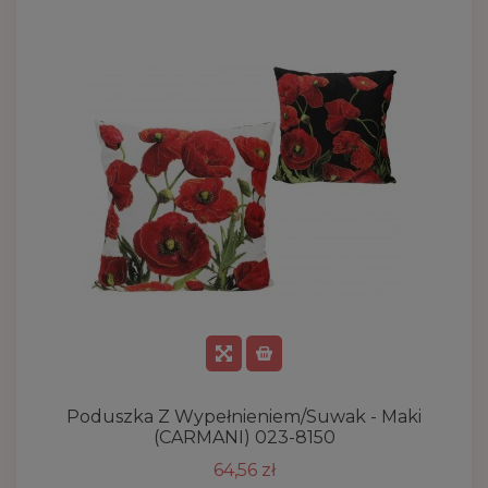
Poduszka Z Wypełnieniem/suwak - Maki
K
(CARMANI) 023-8150
64,56 zł