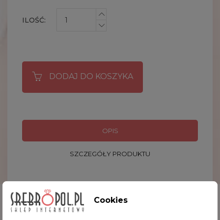
ILOŚĆ:
DODAJ DO KOSZYKA
OPIS
SZCZEGÓŁY PRODUKTU
Zestaw filiżnka i czajniczek, to świetna propozycja
Cookies
dla miłośników herbaty z dolewką. Herbata w
dzbanuszku dłużej pozostaje ciepła więc można się