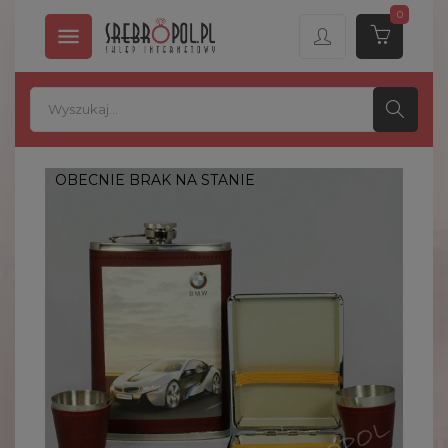
0

OBECNIE BRAK NA STANIE