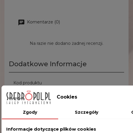
Komentarze (0)
Na razie nie dodano żadnej recenzji.
Dodatkowe Informacje
Kod produktu
ZES270C
Cookies
INNE PRODUKTY W TEJ SAMEJ KATEGORII
Zgody
Szczegóły
Informacje dotyczące plików cookies