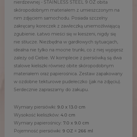
nierdzewnej - STAINLESS STEEL 9 OZ obita
skóropodobnym materiałem z umieszczonym na
nim zdjęciem samochodu. Posiada szczelny
zakręcany koreczek z zawleczką uniemożliwiającą
zgubienie. Łatwo mieści się w kieszeni, nigdy się
nie stłucze. Niezbędna w gardłowych sytuacjach,
idealna nie tylko na mocne trunki, co z niej wypijesz
zależy od Ciebie. W komplecie z piersiówką są dwa
stalowe kieliszki również obite skóropodobnym
materiałem oraz papierośnica. Zestaw zapakowany
w ozdobne tekturowe pudełeczko (jak na zdjęciu).
Serdecznie zapraszamy do zakupu.
Wymiary piersiówki:
9.0 x 13.0 cm
Wysokość kieliszków:
4.0 cm
Wymiary papierośnicy:
7.0 x 9.0 cm
Pojemność piersiówki:
9 OZ = 266 ml