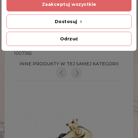
Zaakceptuj wszystkie
Na razie nie dodano żadnej recenzji.
Dostosuj
Dodatkowe Informacje
Odrzuć
Kod produktu
1007365
INNE PRODUKTY W TEJ SAMEJ KATEGORII