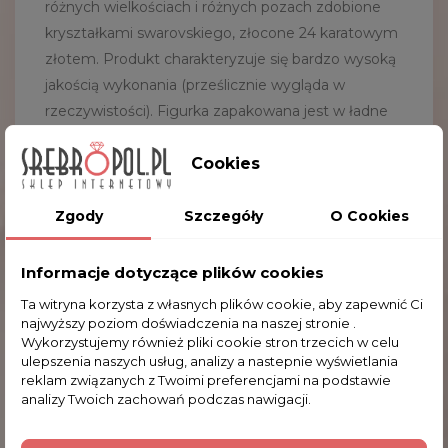
różnych wielkościach i różnych pozach zdobione
kryształkami swarovskiego, złocone 24 karatowym
złotem. Produkt charakteryzuje się bardzo wysoką
jakością wykonania (prześlicznie wygląda w
rzeczywistości). Figurka zapakowana jest w ładne
eleganckie pudełeczko (kartonik) koloru czarnego
z połyskiem. Wspaniały pomysł na prezent na
Cookies
każdą okazję. Zapraszamy do zakupu.
Zgody
Szczegóły
O Cookies
Wymiary małego konia:
3.5x3.0
cm
Wymiary średniego konia:
3.0x4.5
cm
Informacje dotyczące plików cookies
Wymiary dużego konia:
5.5x5.0
cm
Materiał:
metal złocony 24k złotem
Ta witryna korzysta z własnych plików cookie, aby zapewnić Ci
najwyższy poziom doświadczenia na naszej stronie .
Wykorzystujemy również pliki cookie stron trzecich w celu
ulepszenia naszych usług, analizy a nastepnie wyświetlania
reklam związanych z Twoimi preferencjami na podstawie
Komentarze (0)
analizy Twoich zachowań podczas nawigacji.