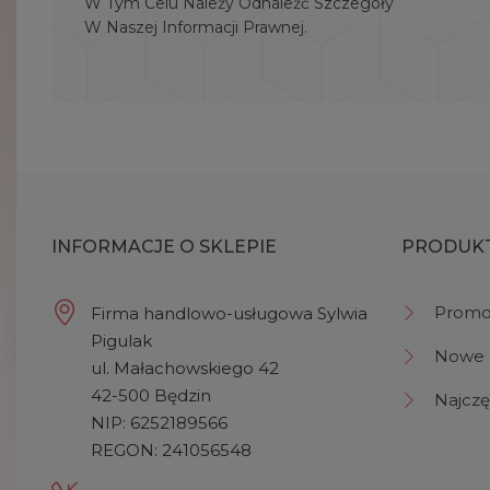
W Tym Celu Należy Odnaleźć Szczegóły
W Naszej Informacji Prawnej.
INFORMACJE O SKLEPIE
PRODUK
Promo
Firma handlowo-usługowa Sylwia
Pigulak
Nowe 
ul. Małachowskiego 42
42-500 Będzin
Najczę
NIP: 6252189566
REGON: 241056548