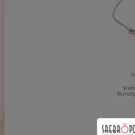
O
Sreb
Burszt