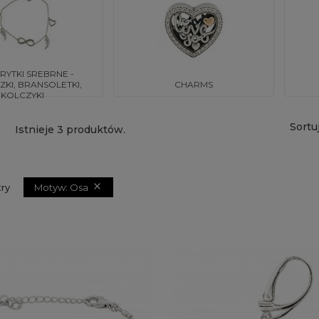
RYTKI SREBRNE -
KI, BRANSOLETKI,
CHARMS
KOLCZYKI
Sortu
Istnieje 3 produktów.

Motyw: Osa
try