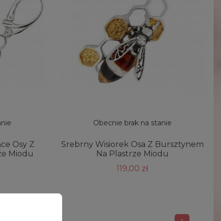
anie
Obecnie brak na stanie
ące Osy Z
Srebrny Wisiorek Osa Z Bursztynem
ze Miodu
Na Plastrze Miodu
119,00 zł