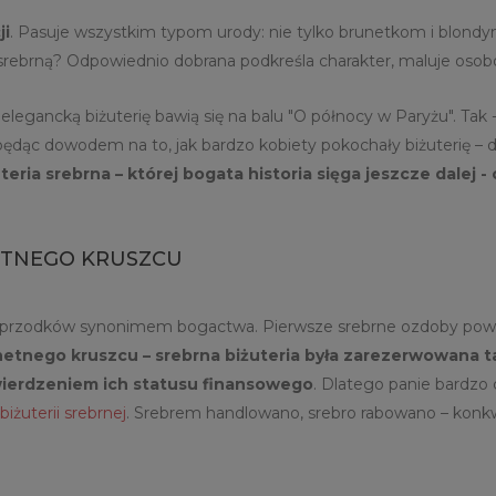
ji
. Pasuje wszystkim typom urody: nie tylko brunetkom i blondy
 srebrną? Odpowiednio dobrana podkreśla charakter, maluje osob
legancką biżuterię bawią się na balu "O północy w Paryżu". Tak 
 będąc dowodem na to, jak bardzo kobiety pokochały biżuterię – 
ia srebrna – której bogata historia sięga jeszcze dalej - 
HETNEGO KRUSZCU
h przodków synonimem bogactwa. Pierwsze srebrne ozdoby powstały
chetnego kruszcu – srebrna biżuteria była zarezerwowana 
wierdzeniem ich statusu finansowego
. Dlatego panie bardzo 
iżuterii srebrnej
. Srebrem handlowano, srebro rabowano – konkw