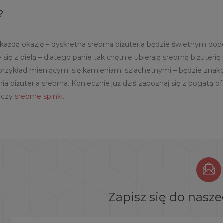
?
a każdą okazję – dyskretna srebrna biżuteria będzie świetnym do
ę z bielą – dlatego panie tak chętnie ubierają srebrną biżuterię
 przykład mieniącymi się kamieniami szlachetnymi – będzie zna
 biżuteria srebrna. Koniecznie już dziś zapoznaj się z bogatą ofe
czy
srebrne spinki
.
Zapisz się do nasz