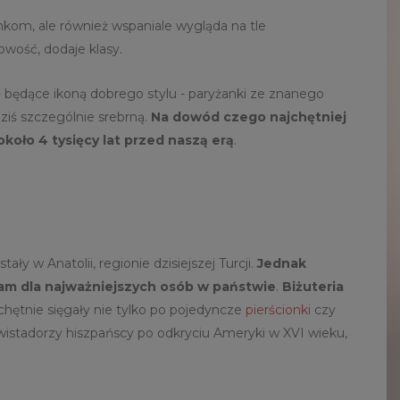
nkom, ale również wspaniale wygląda na tle
owość, dodaje klasy.
- będące ikoną dobrego stylu - paryżanki ze znanego
dziś szczególnie srebrną.
Na dowód czego najchętniej
około 4 tysięcy lat przed naszą erą
.
 w Anatolii, regionie dzisiejszej Turcji.
Jednak
tam dla najważniejszych osób w państwie
.
Biżuteria
chętnie sięgały nie tylko po pojedyncze
pierścionki
czy
istadorzy hiszpańscy po odkryciu Ameryki w XVI wieku,