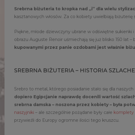
Srebrna biżuteria to kropka nad „i” dla wielu stylizac
kasztanowych włosów. Za co kobiety uwielbiają biżuterię
Piękne, młode dziewczyny ubrane w odświętne sukienki i e
obrazu Auguste Renoir uśmiechają się już blisko 150 lat –
kupowanymi przez panie ozdobami jest właśnie biżuter
SREBRNA BIŻUTERIA – HISTORIA SZLAC
Srebro to metal, którego posiadanie stało się dla naszyc
dopiero Egipcjanie naprawdę docenili wartość szla
srebrna damska – noszona przez kobiety – była pot
naszyjniki
– ale szczególnie pożądane były całe
komplety b
przywieźli do Europy ogromne ilości tego kruszcu.