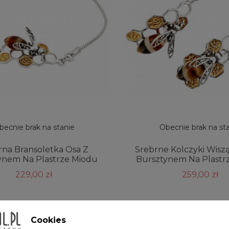
becnie brak na stanie
Obecnie brak na st
rna Bransoletka Osa Z
Srebrne Kolczyki Wisz
ynem Na Plastrze Miodu
Bursztynem Na Plastr
229,00 zł
259,00 zł
Cookies