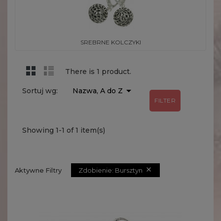
SREBRNE KOLCZYKI
There is 1 product.

Sortuj wg:
Nazwa, A do Z
FILTER
Showing 1-1 of 1 item(s)

Zdobienie: Bursztyn
Aktywne Filtry