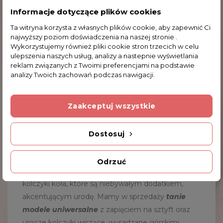
noszenia w uszach. To projekty wykonane ze
Informacje dotyczące plików cookies
srebra, sprawdzające się w każdej sytuacji, biżuteria
Ta witryna korzysta z własnych plików cookie, aby zapewnić Ci
idealna zarówno do pracy,
na eleganckie
najwyższy poziom doświadczenia na naszej stronie .
Wykorzystujemy również pliki cookie stron trzecich w celu
przyjęcie
, jak i na co dzień, kiedy po prostu
ulepszenia naszych usług, analizy a nastepnie wyświetlania
chcemy dobrze wyglądać. Obejrzyj nasze kolczyki i
reklam związanych z Twoimi preferencjami na podstawie
znajdź model dla siebie!
analizy Twoich zachowań podczas nawigacji.
Zaakceptuj wszystkie
TUTAJ ZAMÓWISZ PONADCZASOWE
KOLCZYKI ZE SREBRA
Dostosuj
W ofercie przygotowanej przez nasz sklep
Odrzuć
internetowy, znalazły się między innymi srebrne
kolczyki koła, które są niebywałym dodatkiem,
akcentującym urodę. Mamy w sprzedaży
tanie
modele uniwersalne
z zapięciem na sztyft oraz
urocze kolczyki wiszące, wysadzane górskimi