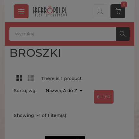
0

BROSZKI
There is 1 product.

Sortuj wg:
Nazwa, A do Z
FILTER
Showing 1-1 of 1 item(s)