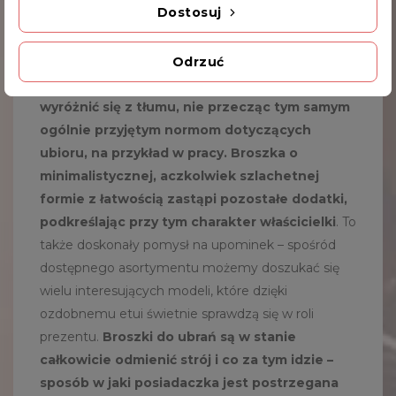
Dostosuj
Jak wiadomo, eleganckie panie uwielbiają delikatną
biżuterię o wysokiej jakości wykonania.
Broszka z
bursztynem z pewnością trafi w ich
Odrzuć
wyszukane gusta. Tego typu ozdoba pozwoli
wyróżnić się z tłumu, nie przecząc tym samym
ogólnie przyjętym normom dotyczących
ubioru, na przykład w pracy. Broszka o
minimalistycznej, aczkolwiek szlachetnej
formie z łatwością zastąpi pozostałe dodatki,
podkreślając przy tym charakter właścicielki
. To
także doskonały pomysł na upominek – spośród
dostępnego asortymentu możemy doszukać się
wielu interesujących modeli, które dzięki
ozdobnemu etui świetnie sprawdzą się w roli
prezentu.
Broszki do ubrań są w stanie
całkowicie odmienić strój i co za tym idzie –
sposób w jaki posiadaczka jest postrzegana