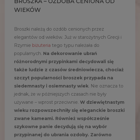
BROSZKA – OZDOBA CENIONA OD
WIEKÓW
Broszki należą do ozdób cenionych przez
elegantów od wieków. Już w starożytnych Grecji i
Rzymie
biżuteria
tego typu należała do
popularnych.
Na dekorowanie ubrań
różnorodnymi przypinkami decydowali się
także ludzie z czasów średniowiecza, chociaż
szczyt popularności broszek przypada na
siedemnasty i osiemnasty wiek
. Nie oznacza to
jednak, że w późniejszych czasach nie były
używane – wprost przeciwnie.
W dziewiętnastym
wieku rozpowszechniły się eleganckie broszki
zwane kameami. Również współcześnie
szykowne panie decydują się na wybór
przypinanej do ubrania ozdoby. Zarówno