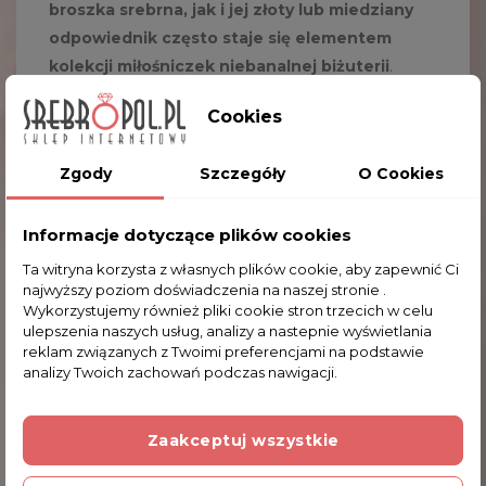
broszka srebrna, jak i jej złoty lub miedziany
odpowiednik często staje się elementem
kolekcji miłośniczek niebanalnej biżuterii
.
Wystarczy dodać do prostego stroju niezwykle
Cookies
ozdobną, bądź też minimalistyczną przypinkę, aby
uzyskać efekt, który zachwyci wszystkie
Zgody
Szczegóły
O Cookies
napotkane osoby. Obecnie popularne są motywy
kwiatowe, stąd też propozycja ozdobnych broszek
Informacje dotyczące plików cookies
przedstawiających kwiaty z bursztynowymi
płatkami. Ten niezwykle klasyczny motyw sprawdzi
Ta witryna korzysta z własnych plików cookie, aby zapewnić Ci
najwyższy poziom doświadczenia na naszej stronie .
się doskonale na różne okazje, również te, gdy
Wykorzystujemy również pliki cookie stron trzecich w celu
musimy dostosować się do zasad przyjętego dress
ulepszenia naszych usług, analizy a nastepnie wyświetlania
code’u.
reklam związanych z Twoimi preferencjami na podstawie
analizy Twoich zachowań podczas nawigacji.
BROSZKI DAMSKIE, KTÓRE
ZACHWYCĄ KAŻDĄ SZYKOWNĄ
PANIĄ
Zaakceptuj wszystkie