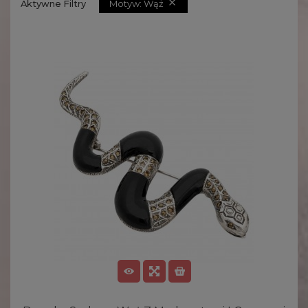

Motyw: Wąż
Aktywne Filtry