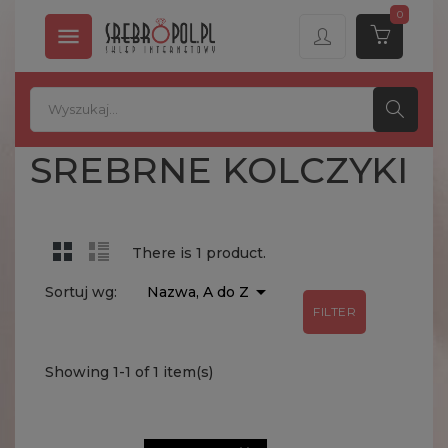
0

SREBRNE KOLCZYKI
There is 1 product.

Sortuj wg:
Nazwa, A do Z
FILTER
Showing 1-1 of 1 item(s)