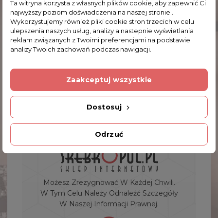
Srebrne Kolczyki Wiszące Liście Ażurowe
Ta witryna korzysta z własnych plików cookie, aby zapewnić Ci
najwyższy poziom doświadczenia na naszej stronie .
109,00 zł
Wykorzystujemy również pliki cookie stron trzecich w celu
ulepszenia naszych usług, analizy a nastepnie wyświetlania
reklam związanych z Twoimi preferencjami na podstawie
analizy Twoich zachowań podczas nawigacji.
Showing 1-1 of 1 item(s)
1
Zaakceptuj wszystkie
Dostosuj
Odrzuć
Możesz Zrezygnować W Każdej Chwili.
W Tym Celu Należy Odnaleźć Szczegóły
W Naszej Informacji Prawnej.