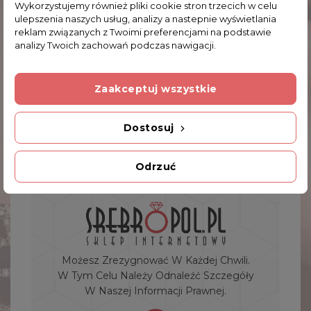
Srebrne Kolczyki Wiszące Liście Ażurowe
Wykorzystujemy również pliki cookie stron trzecich w celu
ulepszenia naszych usług, analizy a nastepnie wyświetlania
109,00 zł
reklam związanych z Twoimi preferencjami na podstawie
analizy Twoich zachowań podczas nawigacji.
Zaakceptuj wszystkie
Showing 1-1 of 1 item(s)
1
Dostosuj
Odrzuć
Możesz Zrezygnować W Każdej Chwili.
W Tym Celu Należy Odnaleźć Szczegóły
W Naszej Informacji Prawnej.