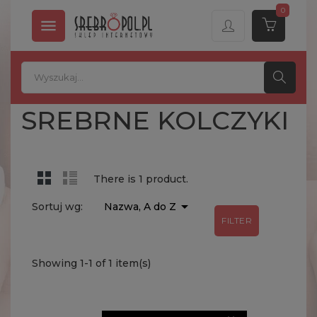
0

SREBRNE KOLCZYKI
There is 1 product.

Sortuj wg:
Nazwa, A do Z
FILTER
Showing 1-1 of 1 item(s)